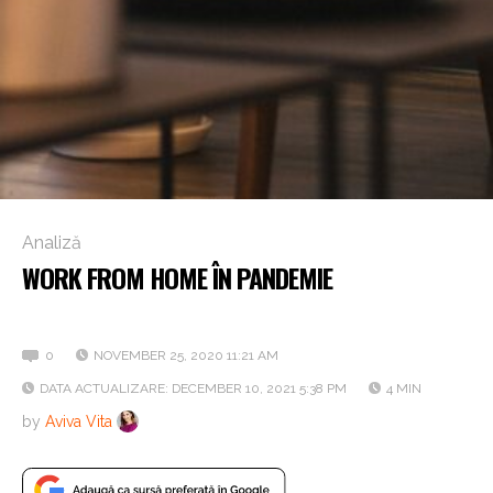
Analiză
WORK FROM HOME ÎN PANDEMIE
Când vom reveni la birourile fizice?
0
NOVEMBER 25, 2020 11:21 AM
DATA ACTUALIZARE: DECEMBER 10, 2021 5:38 PM
4 MIN
by
Aviva Vita