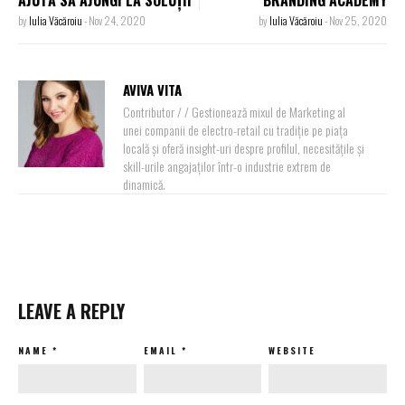
AJUTĂ SĂ AJUNGI LA SOLUȚII
BRANDING ACADEMY
by
Iulia Văcăroiu
-
Nov 24, 2020
by
Iulia Văcăroiu
-
Nov 25, 2020
AVIVA VITA
Contributor / / Gestionează mixul de Marketing al
unei companii de electro-retail cu tradiție pe piața
locală și oferă insight-uri despre profilul, necesitățile și
skill-urile angajaților într-o industrie extrem de
dinamică.
LEAVE A REPLY
NAME
*
EMAIL
*
WEBSITE