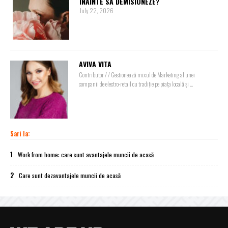
ÎNAINTE SĂ DEMISIONEZE?
July 22, 2026
AVIVA VITA
Contributor / / Gestionează mixul de Marketing al unei
companii de electro-retail cu tradiție pe piața locală și ...
Sari la:
1
Work from home: care sunt avantajele muncii de acasă
2
Care sunt dezavantajele muncii de acasă