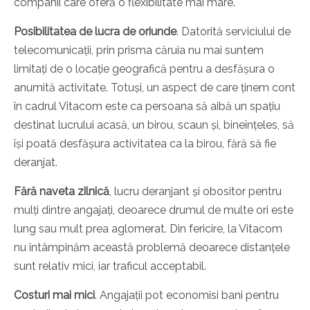
companii care oferă o flexibilitate mai mare.
Posibilitatea de lucra de oriunde
. Datorită serviciului de
telecomunicații, prin prisma căruia nu mai suntem
limitați de o locație geografică pentru a desfășura o
anumită activitate. Totuși, un aspect de care ținem cont
în cadrul Vitacom este ca persoana să aibă un spațiu
destinat lucrului acasă, un birou, scaun și, bineînțeles, să
își poată desfășura activitatea ca la birou, fără să fie
deranjat.
Fără naveta zilnică
, lucru deranjant și obositor pentru
mulți dintre angajați, deoarece drumul de multe ori este
lung sau mult prea aglomerat. Din fericire, la Vitacom
nu întâmpinăm această problemă deoarece distanțele
sunt relativ mici, iar traficul acceptabil.
Costuri mai mici
. Angajații pot economisi bani pentru