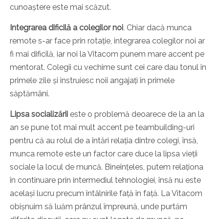
cunoaștere este mai scăzut.
Integrarea dificilă a colegilor noi
.
Chiar dacă munca
remote s-ar face prin rotație, integrarea colegilor noi ar
fi mai dificilă, iar noi la Vitacom punem mare accent pe
mentorat. Colegii cu vechime sunt cei care dau tonul în
primele zile și instruiesc noii angajați în primele
săptămâni.
Lipsa socializării
este o problemă deoarece de la an la
an se pune tot mai mult accent pe teambuilding-uri
pentru că au rolul de a întări relația dintre colegi, însă,
munca remote este un factor care duce la lipsa vieții
sociale la locul de muncă. Bineînțeles, putem relaționa
în continuare prin intermediul tehnologiei, însă nu este
același lucru precum întâlnirile față în față. La Vitacom
obișnuim să luăm prânzul împreună, unde purtăm