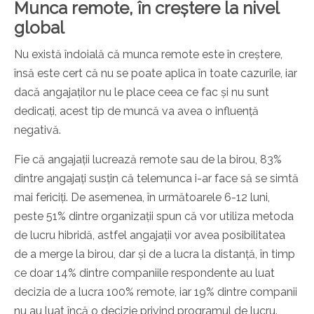
Munca remote, în creștere la nivel
global
Nu există îndoială că munca remote este în creștere,
însă este cert că nu se poate aplica în toate cazurile, iar
dacă angajaților nu le place ceea ce fac și nu sunt
dedicați, acest tip de muncă va avea o influență
negativă.
Fie că angajații lucrează remote sau de la birou, 83%
dintre angajați susțin că telemunca i-ar face să se simtă
mai fericiți. De asemenea, în următoarele 6-12 luni,
peste 51% dintre organizații spun că vor utiliza metoda
de lucru hibridă, astfel angajații vor avea posibilitatea
de a merge la birou, dar și de a lucra la distanță, în timp
ce doar 14% dintre companiile respondente au luat
decizia de a lucra 100% remote, iar 19% dintre companii
nu au luat încă o decizie privind programul de lucru.