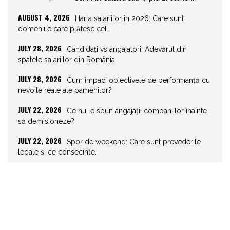
AUGUST 4, 2026
Harta salariilor în 2026: Care sunt
domeniile care plătesc cel…
JULY 28, 2026
Candidați vs angajatori! Adevărul din
spatele salariilor din România
JULY 28, 2026
Cum împaci obiectivele de performanță cu
nevoile reale ale oamenilor?
JULY 22, 2026
Ce nu le spun angajații companiilor înainte
să demisioneze?
JULY 22, 2026
Spor de weekend: Care sunt prevederile
legale și ce consecințe…
JULY 21, 2026
Unghiurile moarte ale leadershipului: ce nu
vezi la tine îți…
JULY 20, 2026
Joburile scad, aplicările explodează!
Record istoric pe piața muncii