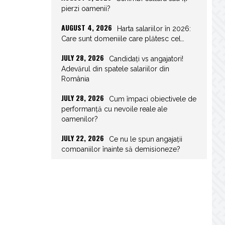
pierzi oamenii?
AUGUST 4, 2026
Harta salariilor în 2026:
Care sunt domeniile care plătesc cel…
JULY 28, 2026
Candidați vs angajatori!
Adevărul din spatele salariilor din
România
JULY 28, 2026
Cum împaci obiectivele de
performanță cu nevoile reale ale
oamenilor?
JULY 22, 2026
Ce nu le spun angajații
companiilor înainte să demisioneze?
JULY 22, 2026
Spor de weekend: Care
sunt prevederile legale și ce consecințe…
JULY 21, 2026
Unghiurile moarte ale
leadershipului: ce nu vezi la tine îți…