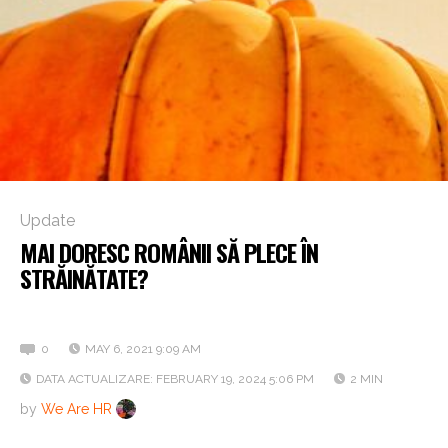
Update
MAI DORESC ROMÂNII SĂ PLECE ÎN
STRĂINĂTATE?
Cifrele vorbesc
0
MAY 6, 2021 9:09 AM
DATA ACTUALIZARE: FEBRUARY 19, 2024 5:06 PM
2 MIN
by
We Are HR