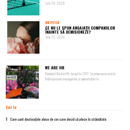
July 28, 2026
HR PITCH
CE NU LE SPUN ANGAJAȚII COMPANIILOR
ÎNAINTE SĂ DEMISIONEZE?
July 22, 2026
WE ARE HR
Proiectul We Are HR, lansat în 2017, își propune să vină în
întâmpinarea managerilor și specialiștilor în ...
Sari la:
1
Care sunt destinațiile alese de cei care decid să plece în străinătate