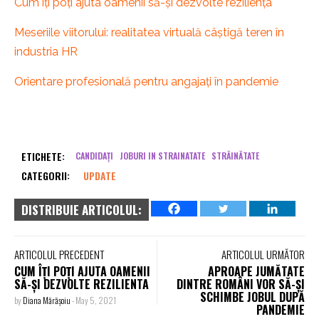
Cum îți poți ajuta oamenii să-și dezvolte reziliența
Meseriile viitorului: realitatea virtuală câștigă teren în
industria HR
Orientare profesională pentru angajați în pandemie
ETICHETE:
CANDIDAȚI
JOBURI IN STRAINATATE
STRĂINĂTATE
CATEGORII:
UPDATE
DISTRIBUIE ARTICOLUL:
ARTICOLUL PRECEDENT
ARTICOLUL URMĂTOR
CUM ÎȚI POȚI AJUTA OAMENII
APROAPE JUMĂTATE
SĂ-ȘI DEZVOLTE REZILIENTA
DINTRE ROMÂNI VOR SĂ-ȘI
SCHIMBE JOBUL DUPĂ
by
Diana Mărășoiu
-
May 5, 2021
PANDEMIE