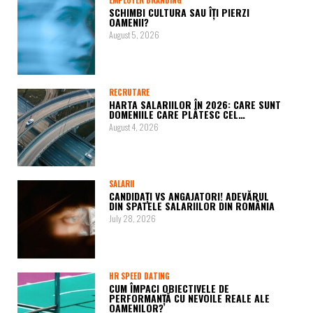
EMPLOYER BRANDING
SCHIMBI CULTURA SAU ÎȚI PIERZI
OAMENII?
August 5, 2026
RECRUTARE
HARTA SALARIILOR ÎN 2026: CARE SUNT
DOMENIILE CARE PLĂTESC CEL…
August 4, 2026
SALARII
CANDIDAȚI VS ANGAJATORI! ADEVĂRUL
DIN SPATELE SALARIILOR DIN ROMÂNIA
July 28, 2026
HR SPEED DATING
CUM ÎMPACI OBIECTIVELE DE
PERFORMANȚĂ CU NEVOILE REALE ALE
OAMENILOR?