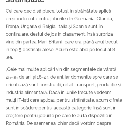
Cei care decid să plece, totuși, în străinătate aplică
preponderent pentru joburile din Germania, Olanda,
Franța, Ungaria și Belgia. Italia și Spania sunt, în
continuare, destul de jos în clasament, însă surpriza
vine din partea Marii Britanii, care era, până anul trecut,
în top 5 destinații alese. Acum este abia pe locul al 8-
lea.
„Cele mai multe aplicări vin din segmentele de vârstă
25-35 de ani și 18-24 de ani, iar domeniile spre care se
orientează sunt construcții, retail, transport, producție și
industria alimentară. Dacă în lunile trecute vedeam
mulți IT-iști care aplicau pentru străinătate, acum cifrele
sunt în scădere pentru această categorie, însă sunt în
creștere pentru joburile pe care le au la dispoziție în
România. De asemenea, chiar dacă vorbim despre