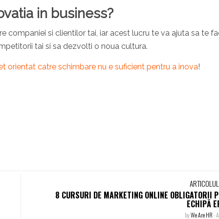
ovatia in business?
 companiei si clientilor tai, iar acest lucru te va ajuta sa te fa
ompetitorii tai si sa dezvolti o noua cultura.
t orientat catre schimbare nu e suficient pentru a inova
!
ARTICOLU
8 CURSURI DE MARKETING ONLINE OBLIGATORII 
ECHIPĂ E
by
We Are HR
-
A