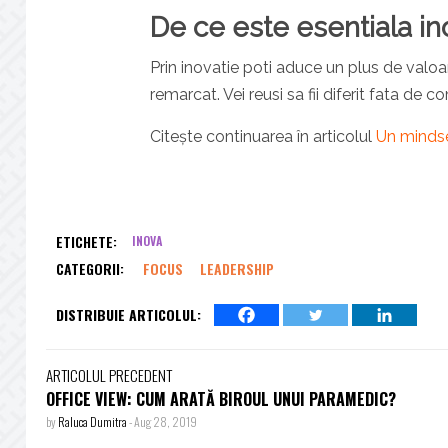
De ce este esentiala in
Prin inovatie poti aduce un plus de valoare
remarcat. Vei reusi sa fii diferit fata de c
Citește continuarea în articolul
Un mindse
ETICHETE:
INOVA
CATEGORII:
FOCUS
LEADERSHIP
DISTRIBUIE ARTICOLUL:
ARTICOLUL PRECEDENT
OFFICE VIEW: CUM ARATĂ BIROUL UNUI PARAMEDIC?
by
Raluca Dumitra
-
Aug 28, 2019