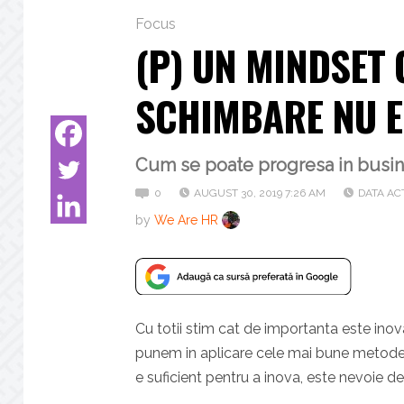
Focus
(P) UN MINDSET 
SCHIMBARE NU E
Cum se poate progresa in busi
0
AUGUST 30, 2019 7:26 AM
DATA AC
by
We Are HR
Cu totii stim cat de importanta este inova
punem in aplicare cele mai bune metode s
e suficient pentru a inova, este nevoie 