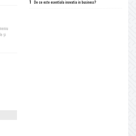
1
De ce este esentiala inovatia in business?
omeniu
le și
i