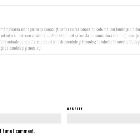
n întâmpinarea managerilor și specialiștilor în resurse umane cu cele mai noi tendințe din d
retenție și motivare a talentelor. Atât site-ul cât și revistă omonimă oferă informații esenția
nicile actuale de recrutare, precum și instrumentele și tehnologiile folosite în acest proces ș
ii de candidați și angajați.
WEBSITE
xt time I comment.