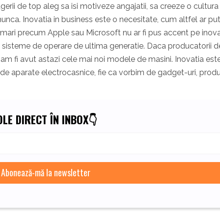
rii de top aleg sa isi motiveze angajatii, sa creeze o cultura
ca. Inovatia in business este o necesitate, cum altfel ar put
 mari precum Apple sau Microsoft nu ar fi pus accent pe inova
si sisteme de operare de ultima generatie. Daca producatorii d
u am fi avut astazi cele mai noi modele de masini. Inovatia est
 de aparate electrocasnice, fie ca vorbim de gadget-uri, prod
LE DIRECT ÎN INBOX👇