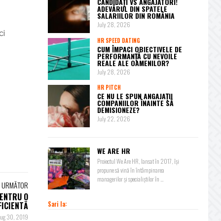
CANDIDAȚI VS ANGAJATORI!
ADEVĂRUL DIN SPATELE
SALARIILOR DIN ROMÂNIA
July 28, 2026
ci
HR SPEED DATING
CUM ÎMPACI OBIECTIVELE DE
PERFORMANȚĂ CU NEVOILE
REALE ALE OAMENILOR?
July 28, 2026
HR PITCH
CE NU LE SPUN ANGAJAȚII
COMPANIILOR ÎNAINTE SĂ
DEMISIONEZE?
July 22, 2026
WE ARE HR
Proiectul We Are HR, lansat în 2017, își
propune să vină în întâmpinarea
managerilor și specialiștilor în ...
L URMĂTOR
PENTRU O
Sari la:
FICIENTĂ
ug 30, 2019