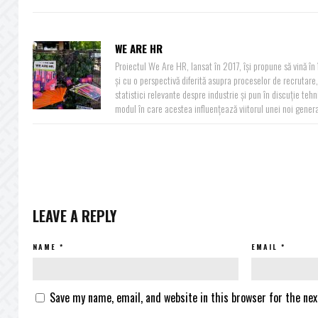
WE ARE HR
Proiectul We Are HR, lansat în 2017, își propune să vină î
și cu o perspectivă diferită asupra proceselor de recrutare, 
statistici relevante despre industrie și pun în discuție teh
modul în care acestea influențează viitorul unei noi generaț
LEAVE A REPLY
NAME
*
EMAIL
*
Save my name, email, and website in this browser for the ne