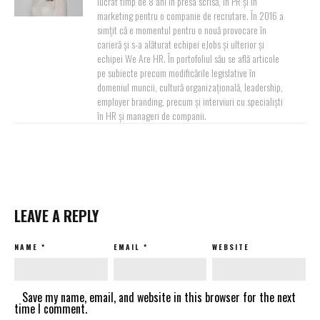
lucrat timp de 8 ani în presa scrisă, în PR și în
marketing pentru o companie de recrutare. În 2016 a
simțit că e momentul pentru o nouă provocare în
carieră și s-a alăturat echipei eJobs și ulterior și
echipei We Are HR. În portofoliul său se află articole
pe subiecte precum modificările legislative în
domeniul muncii, cultură organizațională, leadership,
employer branding, precum și interviuri cu specialiști
în HR și manageri de companii.
LEAVE A REPLY
NAME
*
EMAIL
*
WEBSITE
Save my name, email, and website in this browser for the next
time I comment.