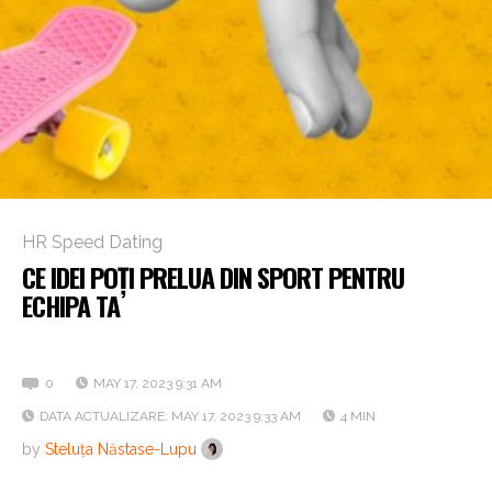
HR Speed Dating
CE IDEI POȚI PRELUA DIN SPORT PENTRU
ECHIPA TA
Interviu Hervis România
0
MAY 17, 2023 9:31 AM
DATA ACTUALIZARE: MAY 17, 2023 9:33 AM
4 MIN
by
Steluța Năstase-Lupu