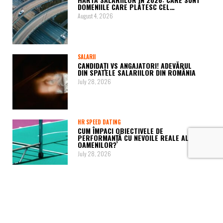
DOMENIILE CARE PLĂTESC CEL…
August 4, 2026
SALARII
CANDIDAȚI VS ANGAJATORI! ADEVĂRUL
DIN SPATELE SALARIILOR DIN ROMÂNIA
July 28, 2026
HR SPEED DATING
CUM ÎMPACI OBIECTIVELE DE
PERFORMANȚĂ CU NEVOILE REALE ALE
OAMENILOR?
July 28, 2026
HR PITCH
CE NU LE SPUN ANGAJAȚII COMPANIILOR
ÎNAINTE SĂ DEMISIONEZE?
July 22, 2026