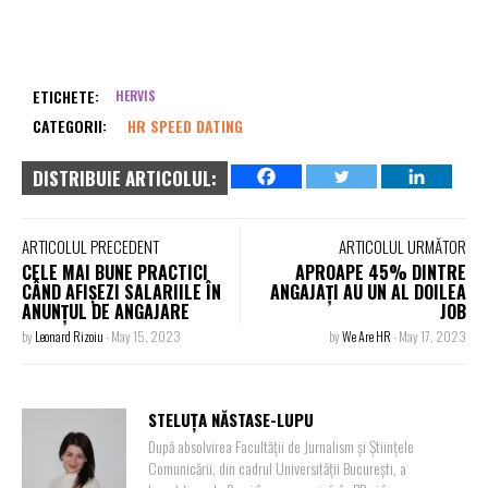
ETICHETE:
HERVIS
CATEGORII:
HR SPEED DATING
DISTRIBUIE ARTICOLUL:
ARTICOLUL PRECEDENT
ARTICOLUL URMĂTOR
CELE MAI BUNE PRACTICI
APROAPE 45% DINTRE
CÂND AFIȘEZI SALARIILE ÎN
ANGAJAȚI AU UN AL DOILEA
ANUNȚUL DE ANGAJARE
JOB
by
Leonard Rizoiu
-
May 15, 2023
by
We Are HR
-
May 17, 2023
STELUȚA NĂSTASE-LUPU
După absolvirea Facultății de Jurnalism și Științele
Comunicării, din cadrul Universității București, a