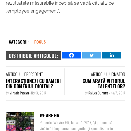
rezultatele măsurabile încep să se vadă cât ai zice
„employee engagement”.
CATEGORII:
FOCUS
DISTRIBUIE ARTICOLUL:
ARTICOLUL PRECEDENT
ARTICOLUL URMĂTOR
INTERACȚIONEZI CU OAMENI
CUM ARATĂ VIITORUL
DIN DOMENIUL DIGITAL?
TALENTELOR?
by
Mihaela Pascari
-
Nov 3, 2017
by
Raluca Dumitra
-
Nov 7, 2017
WE ARE HR
Proiectul We Are HR, lansat în 2017, își propune să
vină în întâmpinarea managerilor și specialiștilor în