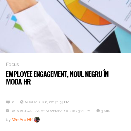
Focus
EMPLOYEE ENGAGEMENT, NOUL NEGRU ÎN
MODA HR
Cine asigură succesul unei companii?
0
NOVEMBER 6, 2017 1:54 PM
DATA ACTUALIZARE: NOVEMBER 6, 2017 3:24 PM
3 MIN
by
We Are HR