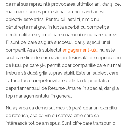
de mai sus reprezintă provocarea ultimilor ani, dar şi cel
mai mare succes profesional, atunci când acest
obiectiv este atins. Pentru că, astăzi, nimic nu
cântăreşte mai greu în lupta acerbă cu competiţia
decât calitatea şi implicarea oamenilor cu care lucrezi.
Ei sunt cei care asigură succesul, dar şi eșecul unei
companii. Aşa că subiectul
engagement-ului
nu este
unul care ţine de curtoazie profesională, de capriciu sau
de luxul pe care şi-l permit doar companiile care nu mai
trebuie să ducă grija supravieţuirii. Este un subiect care
îşi face loc cu impetuozitate pe lista de priorităţi a
departamentului de Resurse Umane, în special, dar şi a
top managementului, în general.
Nu aş vrea ca demersul meu să pară doar un exerciţiu
de retorică, aşa că vin cu câteva cifre care să
întărească tot ce am spus. Sunt cifre care transpun o