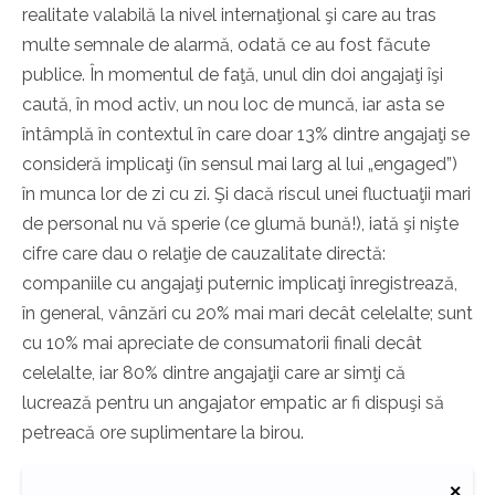
realitate valabilă la nivel internaţional şi care au tras
multe semnale de alarmă, odată ce au fost făcute
publice. În momentul de faţă, unul din doi angajaţi îşi
caută, în mod activ, un nou loc de muncă, iar asta se
întâmplă în contextul în care doar 13% dintre angajaţi se
consideră implicaţi (în sensul mai larg al lui „engaged”)
în munca lor de zi cu zi. Şi dacă riscul unei fluctuaţii mari
de personal nu vă sperie (ce glumă bună!), iată şi nişte
cifre care dau o relaţie de cauzalitate directă:
companiile cu angajaţi puternic implicaţi înregistrează,
în general, vânzări cu 20% mai mari decât celelalte; sunt
cu 10% mai apreciate de consumatorii finali decât
celelalte, iar 80% dintre angajaţii care ar simţi că
lucrează pentru un angajator empatic ar fi dispuşi să
petreacă ore suplimentare la birou.