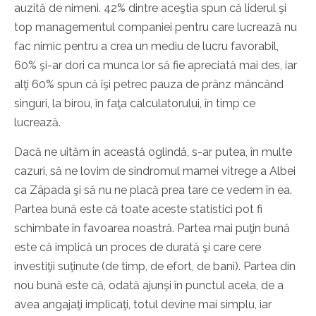
auzită de nimeni. 42% dintre aceştia spun că liderul şi
top managementul companiei pentru care lucrează nu
fac nimic pentru a crea un mediu de lucru favorabil,
60% şi-ar dori ca munca lor să fie apreciată mai des, iar
alţi 60% spun că îşi petrec pauza de prânz mâncând
singuri, la birou, în faţa calculatorului, în timp ce
lucrează.
Dacă ne uităm în această oglindă, s-ar putea, în multe
cazuri, să ne lovim de sindromul mamei vitrege a Albei
ca Zâpada şi să nu ne placă prea tare ce vedem în ea.
Partea bună este că toate aceste statistici pot fi
schimbate în favoarea noastră. Partea mai puţin bună
este că implică un proces de durată şi care cere
investiţii suţinute (de timp, de efort, de bani). Partea din
nou bună este că, odată ajunşi în punctul acela, de a
avea angajaţi implicaţi, totul devine mai simplu, iar