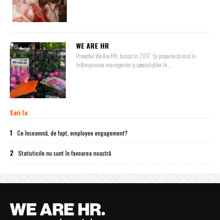
WE ARE HR
Proiectul We Are HR, lansat în 2017, își propune să vină în
întâmpinarea managerilor și specialiștilor în ...
Sari la:
1
Ce înseamnă, de fapt, employee engagement?
2
Statisticile nu sunt în favoarea noastră