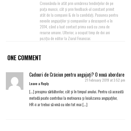
Creionându-le atât prin urmărirea tendințelor de pe
piața muncii, cât și prin feedback-ul constant primit
atât de la companii & de la candidați. Pasiunea pentru
nevoile angajaților și companiilor a descoperit-o în
2014, când a luat contact prima oară cu zona de
resurse umane. Ulterior, a ocupat timp de doi ani
poziția de editor la Ziarul Financiar.
ONE COMMENT
Cadouri de Crăciun pentru angajați? O nouă abordare
21 February 2019 at 3:52 pm
Leave a Reply
[…] preajma sărbătorilor, cât și în timpul anului. Pentru că această
metodă poate contribui la motivarea și loializarea angajaților,
HR-ii ar trebui să vină cu idei tot mai […]