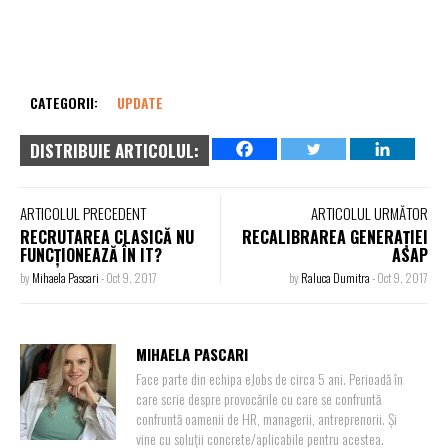
CATEGORII:
UPDATE
DISTRIBUIE ARTICOLUL:
ARTICOLUL PRECEDENT
ARTICOLUL URMĂTOR
RECRUTAREA CLASICĂ NU
RECALIBRAREA GENERAȚIEI
FUNCȚIONEAZĂ ÎN IT?
ASAP
by
Mihaela Pascari
-
Oct 9, 2017
by
Raluca Dumitra
-
Oct 9, 2017
MIHAELA PASCARI
Face parte din echipa eJobs de circa 5 ani. Perioadă în
care scrie despre provocările cu care se confruntă
confruntă oamenii de HR, managerii, antreprenorii. Și
vine cu soluții concrete/aplicabile pentru acestea.