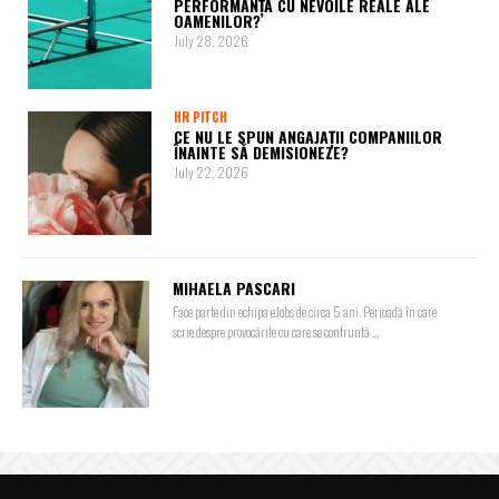
PERFORMANȚĂ CU NEVOILE REALE ALE
OAMENILOR?
July 28, 2026
HR PITCH
CE NU LE SPUN ANGAJAȚII COMPANIILOR
ÎNAINTE SĂ DEMISIONEZE?
July 22, 2026
MIHAELA PASCARI
Face parte din echipa eJobs de circa 5 ani. Perioadă în care
scrie despre provocările cu care se confruntă ...