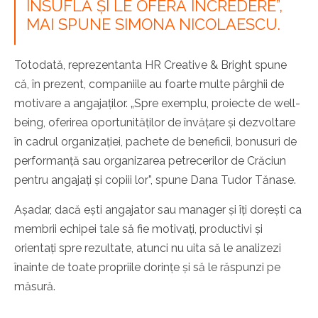
INSUFLĂ ȘI LE OFERĂ ÎNCREDERE”,
MAI SPUNE SIMONA NICOLAESCU.
Totodată, reprezentanta HR Creative & Bright spune
că, în prezent, companiile au foarte multe pârghii de
motivare a angajaților. „Spre exemplu, proiecte de well-
being, oferirea oportunităților de învățare și dezvoltare
în cadrul organizației, pachete de beneficii, bonusuri de
performanță sau organizarea petrecerilor de Crăciun
pentru angajați și copiii lor”, spune Dana Tudor Tănase.
Așadar, dacă ești angajator sau manager și îți dorești ca
membrii echipei tale să fie motivați, productivi și
orientați spre rezultate, atunci nu uita să le analizezi
înainte de toate propriile dorințe și să le răspunzi pe
măsură.