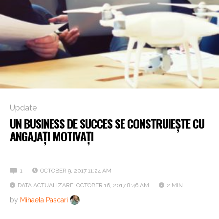
Update
UN BUSINESS DE SUCCES SE CONSTRUIEȘTE CU
ANGAJAȚI MOTIVAȚI
Iată câteva idei!
1
OCTOBER 9, 2017 11:24 AM
DATA ACTUALIZARE: OCTOBER 16, 2017 8:46 AM
2 MIN
by
Mihaela Pascari