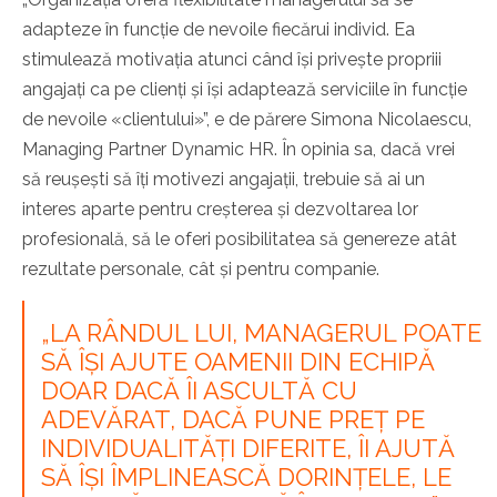
adapteze în funcție de nevoile fiecărui individ. Ea
stimulează motivația atunci când își privește propriii
angajați ca pe clienți și își adaptează serviciile în funcție
de nevoile
«
clientului
»”
, e de părere Simona Nicolaescu,
Managing Partner Dynamic HR. În opinia sa, dacă vrei
să reușești să îți motivezi angajații, trebuie să ai un
interes aparte pentru creșterea și dezvoltarea lor
profesională, să le oferi posibilitatea să genereze atât
rezultate personale, cât și pentru companie.
„LA RÂNDUL LUI, MANAGERUL POATE
SĂ ÎȘI AJUTE OAMENII DIN ECHIPĂ
DOAR DACĂ ÎI ASCULTĂ CU
ADEVĂRAT, DACĂ PUNE PREȚ PE
INDIVIDUALITĂȚI DIFERITE, ÎI AJUTĂ
SĂ ÎȘI ÎMPLINEASCĂ DORINȚELE, LE