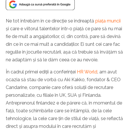
Ne tot întrebăm în ce direcție se îndreaptă
piața muncii
și care e viitorul talentelor într-o piață ce pare să nu mai
fie de mult a angajatorilor, ci, din contră, pare să devină
din ce în ce mai mult a candidaților. Ei sunt cei care fac
regulile în jocurile recrutării, așa că trebuie să învățăm să
ne adaptăm și să le dăm ceea ce au nevoie.
În cadrul primei ediții a conferinței
HR World
, am avut
ocazia să stau de vorbă cu Aki Kakko, fondator & CEO
Candarine, companie care oferă soluții de recrutare
personalizate, cu filiale în UK, SUA și Finlanda.
Antreprenorul finlandez e de părere că, în momentul de
față, toate schimbările care se întâmplă, de la cele
tehnologice, la cele care țin de stilul de viață, se reflectă
direct și asupra modului în care recrutăm și