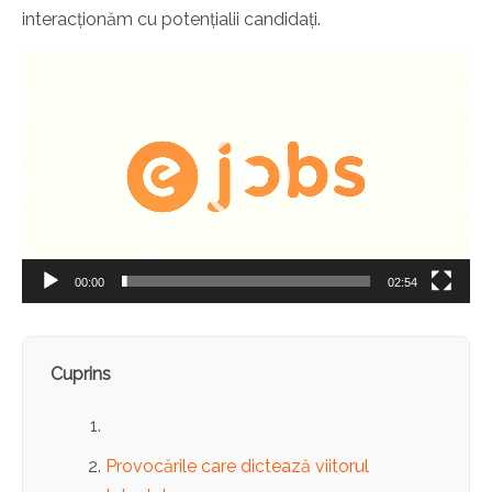
interacționăm cu potențialii candidați.
Video
Player
00:00
02:54
Cuprins
Provocările care dictează viitorul