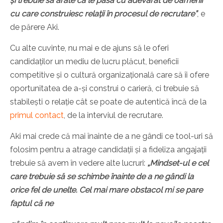
și trebuie să arate că le pasă cu adevărat de oamenii
cu care construiesc relații în procesul de recrutare”
, e
de părere Aki.
Cu alte cuvinte, nu mai e de ajuns să le oferi
candidaților un mediu de lucru plăcut, beneficii
competitive și o cultură organizațională care să îi ofere
oportunitatea de a-și construi o carieră, ci trebuie să
stabilești o relație cât se poate de autentică încă de la
primul contact
, de la interviul de recrutare.
Aki mai crede că mai înainte de a ne gândi ce tool-uri să
folosim pentru a atrage candidații și a fideliza angajații
trebuie să avem în vedere alte lucruri:
„Mindset-ul e cel
care trebuie să se schimbe înainte de a ne gândi la
orice fel de unelte. Cel mai mare obstacol mi se pare
faptul că ne