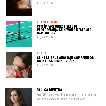
July 28, 2026
HR SPEED DATING
CUM ÎMPACI OBIECTIVELE DE
PERFORMANȚĂ CU NEVOILE REALE ALE
OAMENILOR?
July 28, 2026
HR PITCH
CE NU LE SPUN ANGAJAȚII COMPANIILOR
ÎNAINTE SĂ DEMISIONEZE?
July 22, 2026
RALUCA DUMITRA
Head of Marketing // Cu 14 ani de experiență în marketing și
comunicare, dobândită lucrând în resurse umane, ...