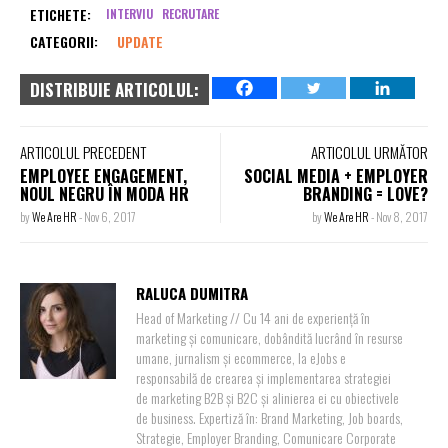
ETICHETE:
INTERVIU
RECRUTARE
CATEGORII:
UPDATE
DISTRIBUIE ARTICOLUL:
ARTICOLUL PRECEDENT
ARTICOLUL URMĂTOR
EMPLOYEE ENGAGEMENT,
SOCIAL MEDIA + EMPLOYER
NOUL NEGRU ÎN MODA HR
BRANDING = LOVE?
by
We Are HR
-
Nov 6, 2017
by
We Are HR
-
Nov 8, 2017
RALUCA DUMITRA
Head of Marketing // Cu 14 ani de experiență în
marketing și comunicare, dobândită lucrând în resurse
umane, jurnalism și ecommerce, la eJobs e
responsabilă de crearea și implementarea strategiei
de marketing B2B și B2C și alinierea ei cu obiectivele
de business. Expertiză în: Brand Marketing, Job boards,
Strategie, Employer Branding, Comunicare Corporate