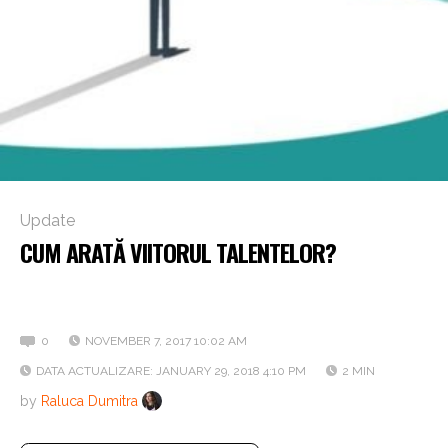
Update
CUM ARATĂ VIITORUL TALENTELOR?
VIDEO: Aki Kakko, fondator & CEO Candarine, pariază pe
relațiile autentice
0
NOVEMBER 7, 2017 10:02 AM
DATA ACTUALIZARE: JANUARY 29, 2018 4:10 PM
2 MIN
by
Raluca Dumitra