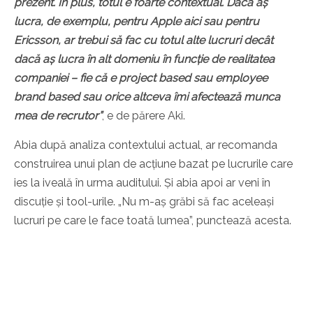
prezent. În plus, totul e foarte contextual. Dacă aș
lucra, de exemplu, pentru Apple aici sau pentru
Ericsson, ar trebui să fac cu totul alte lucruri decât
dacă aș lucra în alt domeniu în funcție de realitatea
companiei – fie că e project based sau employee
brand based sau orice altceva îmi afectează munca
mea de recrutor”
, e de părere Aki.
Abia după analiza contextului actual, ar recomanda
construirea unui plan de acțiune bazat pe lucrurile care
ies la iveală în urma auditului. Și abia apoi ar veni în
discuție și tool-urile. „Nu m-aș grăbi să fac aceleași
lucruri pe care le face toată lumea”, punctează acesta.