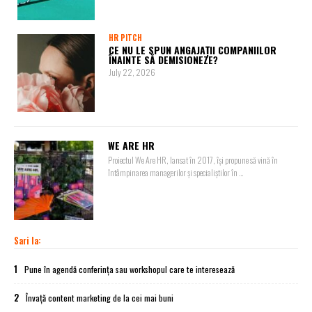
HR PITCH
CE NU LE SPUN ANGAJAȚII COMPANIILOR
ÎNAINTE SĂ DEMISIONEZE?
July 22, 2026
WE ARE HR
Proiectul We Are HR, lansat în 2017, își propune să vină în
întâmpinarea managerilor și specialiștilor în ...
Sari la:
1
Pune în agendă conferința sau workshopul care te interesează
2
Învață content marketing de la cei mai buni