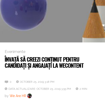
Evenimente
ÎNVAȚĂ SĂ CREEZI CONȚINUT PENTRU
CANDIDAȚI ȘI ANGAJAȚI LA WECONTENT
Ce poți împrumuta din marketing și aplica în HR
0
OCTOBER 25, 2019 3:18 PM
DATA ACTUALIZARE: OCTOBER 25, 2019 3:55 PM
2 MIN
by
We Are HR