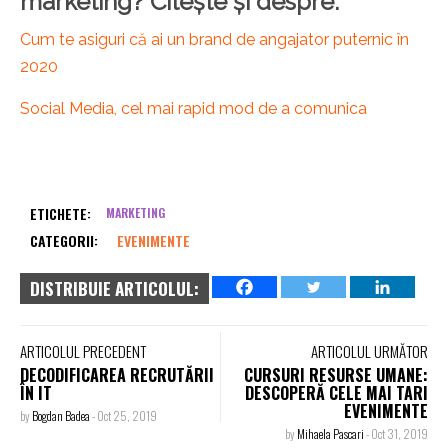
marketing? Citește și despre:
Cum te asiguri că ai un brand de angajator puternic în
2020
Social Media, cel mai rapid mod de a comunica
ETICHETE:
MARKETING
CATEGORII:
EVENIMENTE
DISTRIBUIE ARTICOLUL:
ARTICOLUL PRECEDENT
ARTICOLUL URMĂTOR
DECODIFICAREA RECRUTĂRII
CURSURI RESURSE UMANE:
ÎN IT
DESCOPERĂ CELE MAI TARI
EVENIMENTE
by
Bogdan Badea
-
Oct 25, 2019
by
Mihaela Pascari
-
Oct 31, 2019