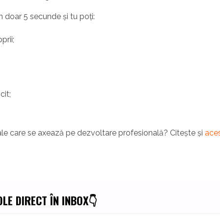
n doar 5 secunde și tu poți:
prii;
cit;
nale care se axează pe dezvoltare profesională? Citește și
ace
LE DIRECT ÎN INBOX👇