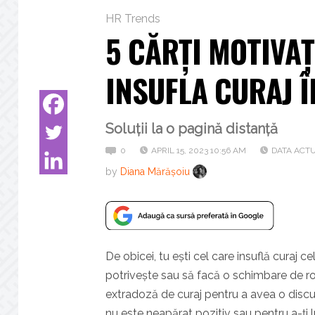
HR Trends
5 CĂRȚI MOTIVAȚ
INSUFLA CURAJ Î
Soluții la o pagină distanță
0
APRIL 15, 2023 10:56 AM
DATA ACTU
by
Diana Mărășoiu
De obicei, tu ești cel care insuflă curaj ce
potrivește sau să facă o schimbare de rol
extradoză de curaj pentru a avea o discu
nu este neapărat pozitiv sau pentru a-ți lu