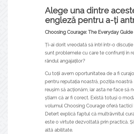
Alege una dintre aceste
engleză pentru a-ți ant
Choosing Courage: The Everyday Guide t
Ți-ai dorit vreodată să intri într-o discuț
sunt problemele cu care te confrunți în rec
rândul angajaților?
Cu toții avem oportunitatea de a fi curaj
pentru reputația noastră, poziția noastră 
reușim să acționăm, iar asta ne face să 
știam că ar fi corect. Există totuși o m
volumul Choosing Courage oferă tactici ba
Detert explică faptul că multrâvnitul cur
este o virtute dezvoltată prin practică. Ș
altă abilitate.