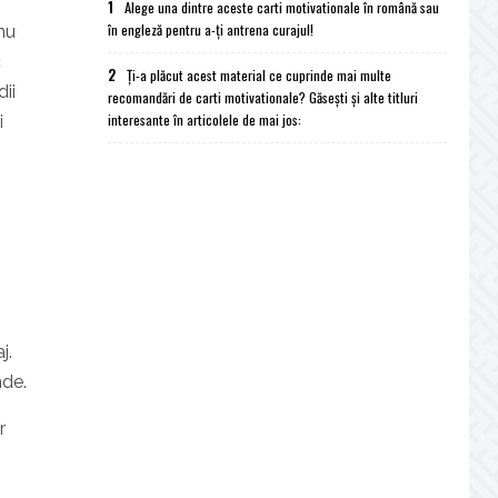
1
Alege una dintre aceste carti motivationale în română sau
în engleză pentru a-ți antrena curajul!
nu
c
2
Ți-a plăcut acest material ce cuprinde mai multe
ii
recomandări de carti motivationale? Găsești și alte titluri
interesante în articolele de mai jos:
i
j.
nde.
r