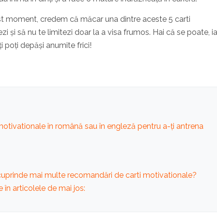
 acest moment, credem că măcar una dintre aceste 5 carti
i și să nu te limitezi doar la a visa frumos. Hai că se poate, ia
îți poți depăși anumite frici!
motivationale în română sau în engleză pentru a-ți antrena
 cuprinde mai multe recomandări de carti motivationale?
e în articolele de mai jos: