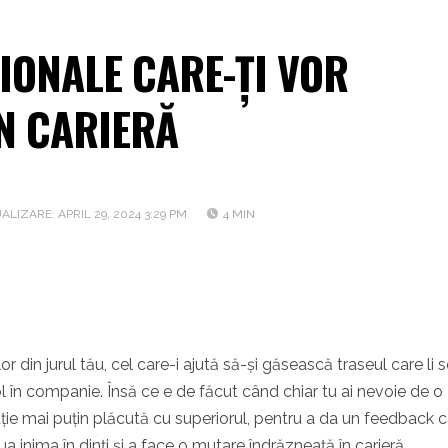
IONALE CARE-ȚI VOR
N CARIERĂ
ALIZARE: APRIL 29, 2024 3:29 PM
4 MIN
lor din jurul tău, cel care-i ajută să-și găsească traseul care li 
 în companie. Însă ce e de făcut când chiar tu ai nevoie de o
ție mai puțin plăcută cu superiorul, pentru a da un feedback 
a inima în dinți și a face o mutare îndrăzneață în carieră.