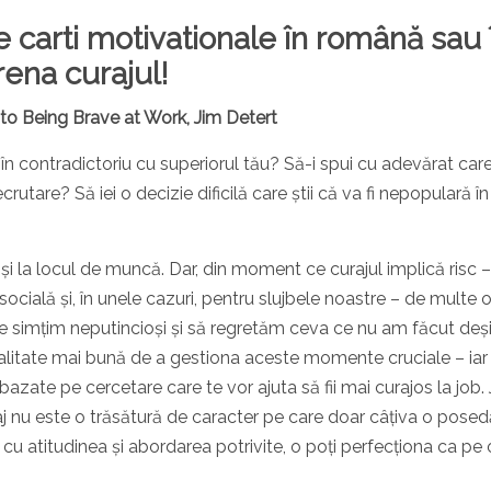
 carti motivationale în română sau 
rena curajul!
o Being Brave at Work, Jim Detert
ie în contradictoriu cu superiorul tău? Să-i spui cu adevărat car
rutare? Să iei o decizie dificilă care știi că va fi nepopulară în
oși la locul de muncă. Dar, din moment ce curajul implică risc –
socială și, în unele cazuri, pentru slujbele noastre – de multe o
ne simțim neputincioși și să regretăm ceva ce nu am făcut deș
odalitate mai bună de a gestiona aceste momente cruciale – iar
zate pe cercetare care te vor ajuta să fii mai curajos la job.
aj nu este o trăsătură de caracter pe care doar câțiva o posed
i cu atitudinea și abordarea potrivite, o poți perfecționa ca pe 