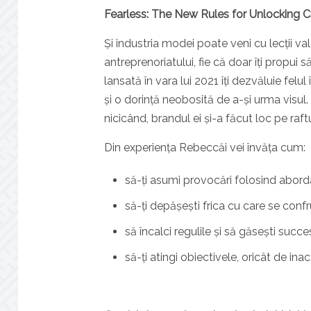
Fearless: The New Rules for Unlocking C
Și industria modei poate veni cu lecții va
antreprenoriatului, fie că doar îți propui 
lansată în vara lui 2021 îți dezvăluie fel
și o dorință neobosită de a-și urma visul.
nicicând, brandul ei și-a făcut loc pe raf
Din experiența Rebeccăi vei învăța cum:
să-ți asumi provocări folosind aborda
să-ți depășești frica cu care se conf
să încalci regulile și să găsești succe
să-ți atingi obiectivele, oricât de ina