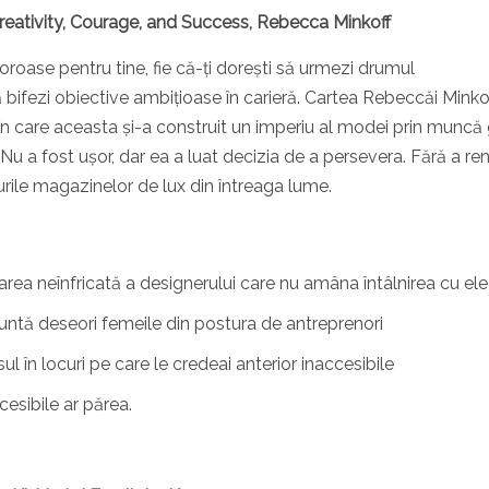
reativity, Courage, and Success, Rebecca Minkoff
loroase pentru tine, fie că-ți dorești să urmezi drumul
să bifezi obiective ambițioase în carieră. Cartea Rebeccăi Minkof
ul în care aceasta și-a construit un imperiu al modei prin muncă
 Nu a fost ușor, dar ea a luat decizia de a persevera. Fără a re
turile magazinelor de lux din întreaga lume.
rea neînfricată a designerului care nu amâna întâlnirea cu ele
runtă deseori femeile din postura de antreprenori
sul în locuri pe care le credeai anterior inaccesibile
ccesibile ar părea.