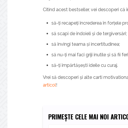
Citind acest bestseller, vei descoperi că î
să-ți recapeți încrederea în forțele pro
să scapi de îndoieli și de tergiversări;
să învingi teama și incertitudinea;
să nu-ți mai faci griji inutile și să fii feri
să-ți împărtășești ideile cu curaj.
Vrei să descoperi și alte carti motivatio
articol
!
PRIMEȘTE CELE MAI NOI ARTICO