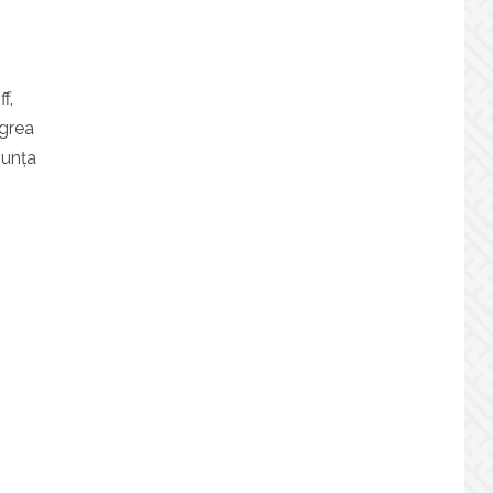
f,
 grea
nunța