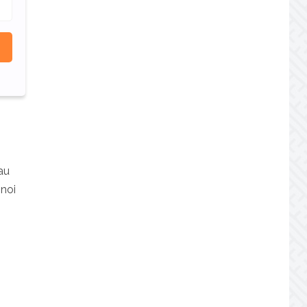
au
 noi
ă