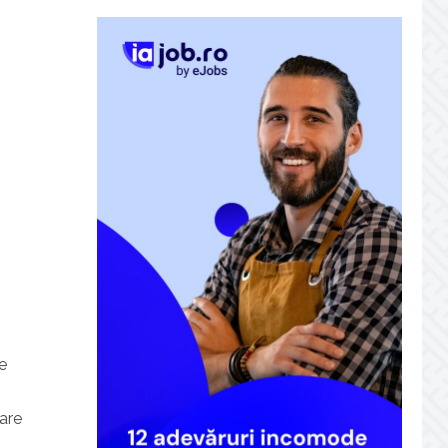
se
care