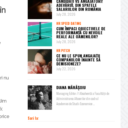
CANDIDAȚI VS ANGAJATORI!
ADEVĂRUL DIN SPATELE
în
SALARIILOR DIN ROMÂNIA
July 28, 2026
HR SPEED DATING
CUM ÎMPACI OBIECTIVELE DE
PERFORMANȚĂ CU NEVOILE
REALE ALE OAMENILOR?
July 28, 2026
e
HR PITCH
CE NU LE SPUN ANGAJAȚII
COMPANIILOR ÎNAINTE SĂ
DEMISIONEZE?
July 22, 2026
ri nu
i
DIANA MĂRĂȘOIU
Managing Editor // Absolventă a Facultății de
Administrarea Afacerilor din cadrul
 Jim
Academiei de Studii Economice ...
ă;
orice
Sari la: