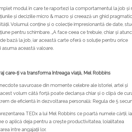
omplet modul în care te raportezi la comportamentul la job și 
țiunile și deciziile micro & macro și creează un ghid pragmati
tății. Volumul conține și o colecție impresionantă de date, stud
țiune pentru schimbare. „A face ceea ce trebuie, chiar și atunc
 de bază la job, iar această carte oferă o soluție pentru orice
-și asuma această valoare.
aj care-ți va transforma întreaga viață, Mel Robbins
necdote savuroase din momente celebre ale istoriei, artei și
acest volum câtă forță poate declanșa chiar și o clipă de cura
extrem de eficientă în dezvoltarea personală: Regula de 5 secu
rezentarea TEDx a lui Mel Robbins ce poartă numele cărții, ia
e o aplică deja pentru a crește productivitatea, loialitatea
rea între angajații lor.