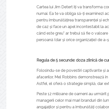
Cartea lui Jim Detert îți va transforma c
numai. Ea te va obliga să-ți examinezi ac
pentru îmbunătățirea transparenței și echi
de caz și face un apel incontestabil la ac
când este greu” ar trebui să fie o valoare
persoană (dar și orice organizație) de a
Regula de 5 secunde: doza zilnică de cur
Folosindu-se de povestiri captivante și a
afacerilor, Mel Robbins demonstrează în 
Astfel, el oferă o strategie simplă, dar 
Peste 12 milioane de oameni au urmărit p
managerii celor mai mari branduri din lum
angajaților și pentru a îmbunătăți colabora