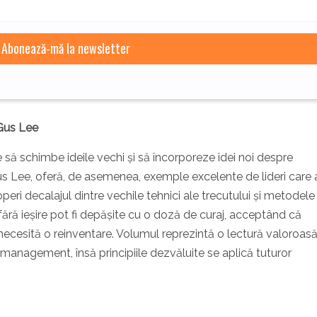
Gus Lee
 să schimbe ideile vechi și să încorporeze idei noi despre
, Gus Lee, oferă, de asemenea, exemple excelente de lideri care 
eri decalajul dintre vechile tehnici ale trecutului și metodele
t fără ieșire pot fi depășite cu o doză de curaj, acceptând că
ecesită o reinventare. Volumul reprezintă o lectură valoroas
e management, însă principiile dezvăluite se aplică tuturor