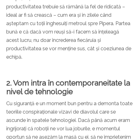
productivitatea trebuie să rămână la fel de ridicată –
ideal ar fi să crească – cum era și în zilele când
așteptam cu toții înghesuiți metroul spre Pipera. Partea
bună e că dacă vom reuși să-i facem să înțeleagă
acest lucru, nu doar încrederea fiecăruia și
productivitatea se vor menține sus, cât și coeziunea de
echipă.
2. Vom intra în contemporaneitate la
nivel de tehnologie
Cu siguranță e un moment bun pentru a demonta toate
teoriile conspiraționale vizavi de diavolul care se
ascunde în spatele tehnologiei. Dacă până acum eram
îngrijorați că roboții ne vor lua joburile, e momentul
oportun să ne așezăm la masă cu ei, să ne împrietenim