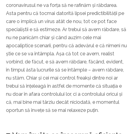
coronavirusul ne va forța să ne rafinăm și răbdarea.
Asta pentru că tocmai datorită lipsei predictibilității pe
care o implică un virus atât de nou, tot ce pot face
specialiștii e să estimeze. Ar trebui să avem răbdare, să
nu ne panicăm chiar și când auzim cele mai
apocaliptice scenarii, pentru că adevărul e că nimeni nu
știe ce se va întâmpla. Așa că tot ce avem, realist
vorbind, de făcut, e să avem răbdare, făcând, evident,
în timpul ăsta lucrurile să se întâmple – avem răbdare,
nu stăm. Chiar și cei mai control freakși dintre noi ar
trebui să înțeleagă în astfel de momente că situația e
nu doar în afara controlului lor, ci a controlului oricui și
că, mai bine mai târziu decât niciodată, e momentul
oportun să învețe să se mai relaxeze puțin.