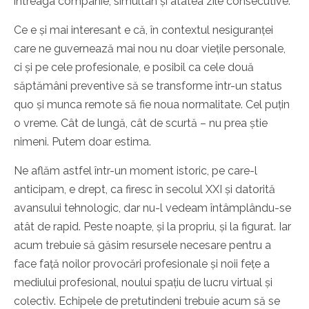
întreaga companie, simultan și atâtea zile consecutive.
Ce e și mai interesant e că, în contextul nesiguranței
care ne guvernează mai nou nu doar viețile personale,
ci și pe cele profesionale, e posibil ca cele două
săptămâni preventive să se transforme într-un status
quo și munca remote să fie noua normalitate. Cel puțin
o vreme. Cât de lungă, cât de scurtă – nu prea știe
nimeni. Putem doar estima.
Ne aflăm astfel într-un moment istoric, pe care-l
anticipam, e drept, ca firesc în secolul XXI și datorită
avansului tehnologic, dar nu-l vedeam întâmplându-se
atât de rapid. Peste noapte, și la propriu, și la figurat. Iar
acum trebuie să găsim resursele necesare pentru a
face față noilor provocări profesionale și noii fețe a
mediului profesional, noului spațiu de lucru virtual și
colectiv. Echipele de pretutindeni trebuie acum să se