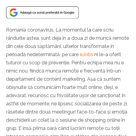
Romania coronavirus. La momentul la care scriu
rândurile astea, sunt deja în a doua zi de muncă remote
din cele două săptămâni, ulterior transformate în
perioadă nedeterminată, pe care
eJobs
ni le-a oferit
tuturor cu scop de prevenție. Pentru echipa mea nu e
nimic nou, fiindcă munca remote e frecventă într-un
departament de content marketing. Așa că suntem
obișnuite să comunicăm foarte mult online, deși, e
adevărat, recunosc cu frivolitate ușor de sancționat în
astfel de momente, ne lipsesc socializarea de peste zi,
râsetele dintre două meetinguri face-to-face și emoția
deschiderii un colet la o sesiune de shopping online în
grup. E însă prima oară când lucrăm remote cu toții,