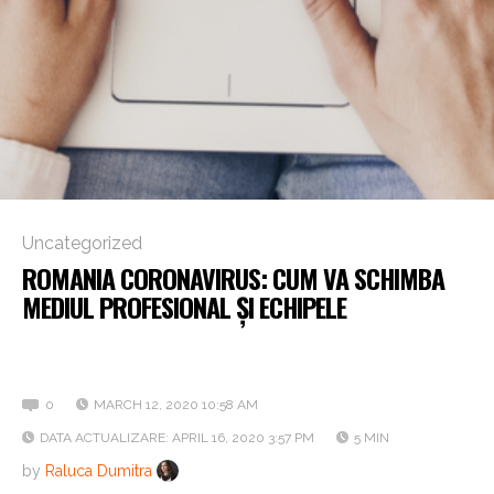
Uncategorized
ROMANIA CORONAVIRUS: CUM VA SCHIMBA
MEDIUL PROFESIONAL ȘI ECHIPELE
7 lecții pe care le vom învăța ca oameni, manageri și
oameni de HR
0
MARCH 12, 2020 10:58 AM
DATA ACTUALIZARE: APRIL 16, 2020 3:57 PM
5 MIN
by
Raluca Dumitra