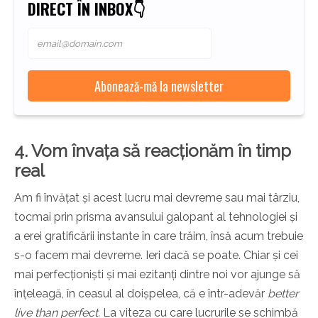
DIRECT ÎN INBOX👇
4. Vom învața să reacționăm în timp
real
Am fi învățat și acest lucru mai devreme sau mai târziu,
tocmai prin prisma avansului galopant al tehnologiei și
a erei gratificării instante în care trăim, însă acum trebuie
s-o facem mai devreme. Ieri dacă se poate. Chiar și cei
mai perfecționiști și mai ezitanți dintre noi vor ajunge să
înțeleagă, în ceasul al doișpelea, că e într-adevăr
better
live than perfect.
La viteza cu care lucrurile se schimbă