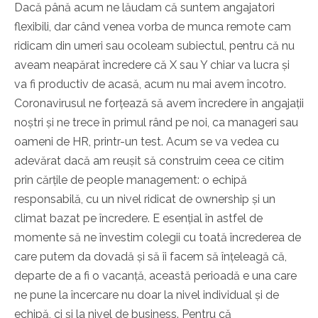
Dacă până acum ne lăudam că suntem angajatori
flexibili, dar când venea vorba de munca remote cam
ridicam din umeri sau ocoleam subiectul, pentru că nu
aveam neapărat încredere că X sau Y chiar va lucra și
va fi productiv de acasă, acum nu mai avem încotro.
Coronavirusul ne forțează să avem încredere în angajații
noștri și ne trece în primul rând pe noi, ca manageri sau
oameni de HR, printr-un test. Acum se va vedea cu
adevărat dacă am reușit să construim ceea ce citim
prin cărțile de people management: o echipă
responsabilă, cu un nivel ridicat de ownership și un
climat bazat pe încredere. E esențial în astfel de
momente să ne învestim colegii cu toată încrederea de
care putem da dovadă și să îi facem să înțeleagă că,
departe de a fi o vacanță, această perioadă e una care
ne pune la încercare nu doar la nivel individual și de
echipă, ci și la nivel de business. Pentru că