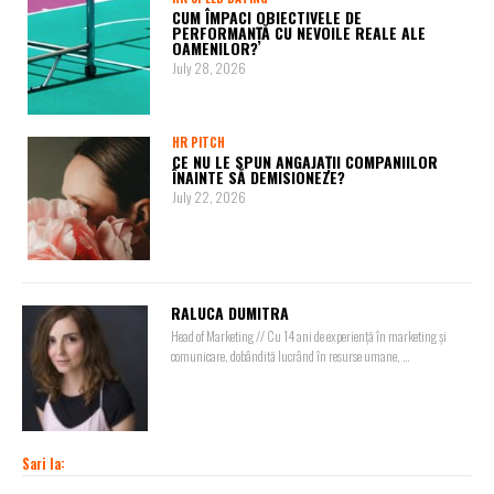
CUM ÎMPACI OBIECTIVELE DE
PERFORMANȚĂ CU NEVOILE REALE ALE
OAMENILOR?
July 28, 2026
HR PITCH
CE NU LE SPUN ANGAJAȚII COMPANIILOR
ÎNAINTE SĂ DEMISIONEZE?
July 22, 2026
RALUCA DUMITRA
Head of Marketing // Cu 14 ani de experiență în marketing și
comunicare, dobândită lucrând în resurse umane, ...
Sari la: