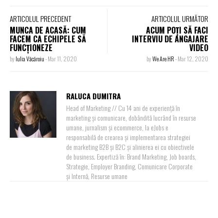
ARTICOLUL PRECEDENT
ARTICOLUL URMĂTOR
MUNCA DE ACASĂ: CUM
ACUM POȚI SĂ FACI
FACEM CA ECHIPELE SĂ
INTERVIU DE ANGAJARE
FUNCȚIONEZE
VIDEO
by
Iulia Văcăroiu
-
Mar 11, 2020
by
We Are HR
-
Mar 12, 2020
RALUCA DUMITRA
Head of Marketing // Cu 14 ani de experiență în
marketing și comunicare, dobândită lucrând în resurse
umane, jurnalism și ecommerce, la eJobs e
responsabilă de crearea și implementarea strategiei
de marketing B2B și B2C și alinierea ei cu obiectivele
de business. Expertiză în: Brand Marketing, Job boards,
Strategie, Employer Branding, Comunicare Corporate
și Internă, Resurse umane