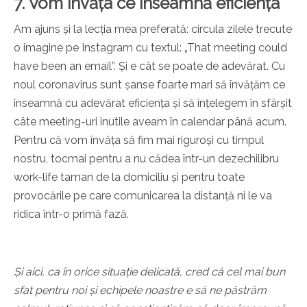
7. Vom învăța ce înseamnă eficiența
Am ajuns și la lecția mea preferată: circula zilele trecute
o imagine pe Instagram cu textul: „That meeting could
have been an email”. Și e cât se poate de adevărat. Cu
noul coronavirus sunt șanse foarte mari să învățăm ce
înseamnă cu adevărat eficiența și să înțelegem în sfârșit
câte meeting-uri inutile aveam în calendar până acum.
Pentru că vom învăța să fim mai riguroși cu timpul
nostru, tocmai pentru a nu cădea într-un dezechilibru
work-life taman de la domiciliu și pentru toate
provocările pe care comunicarea la distanță ni le va
ridica într-o primă fază.
Și aici, ca în orice situație delicată, cred că cel mai bun
sfat pentru noi și echipele noastre e să ne păstrăm