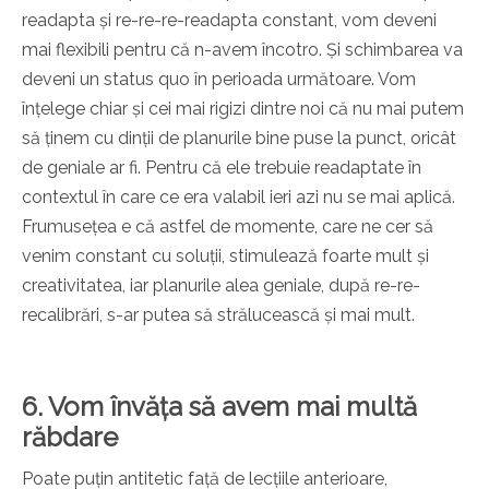
readapta și re-re-re-readapta constant, vom deveni
mai flexibili pentru că n-avem încotro. Și schimbarea va
deveni un status quo în perioada următoare. Vom
înțelege chiar și cei mai rigizi dintre noi că nu mai putem
să ținem cu dinții de planurile bine puse la punct, oricât
de geniale ar fi. Pentru că ele trebuie readaptate în
contextul în care ce era valabil ieri azi nu se mai aplică.
Frumusețea e că astfel de momente, care ne cer să
venim constant cu soluții, stimulează foarte mult și
creativitatea, iar planurile alea geniale, după re-re-
recalibrări, s-ar putea să strălucească și mai mult.
6. Vom învăța să avem mai multă
răbdare
Poate puțin antitetic față de lecțiile anterioare,