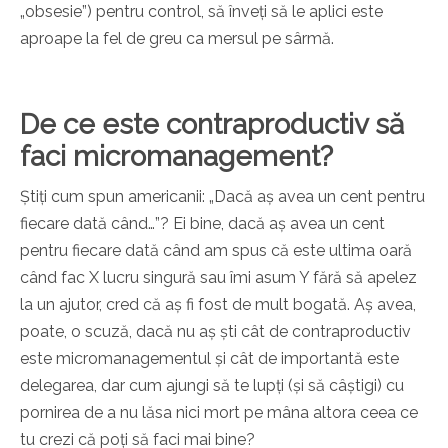
„obsesie”) pentru control, să înveți să le aplici este
aproape la fel de greu ca mersul pe sârmă.
De ce este contraproductiv să
faci micromanagement?
Știți cum spun americanii: „Dacă aș avea un cent pentru
fiecare dată când…”? Ei bine, dacă aș avea un cent
pentru fiecare dată când am spus că este ultima oară
când fac X lucru singură sau îmi asum Y fără să apelez
la un ajutor, cred că aș fi fost de mult bogată. Aș avea,
poate, o scuză, dacă nu aș ști cât de contraproductiv
este micromanagementul și cât de importantă este
delegarea, dar cum ajungi să te lupți (și să câștigi) cu
pornirea de a nu lăsa nici mort pe mâna altora ceea ce
tu crezi că poți să faci mai bine?