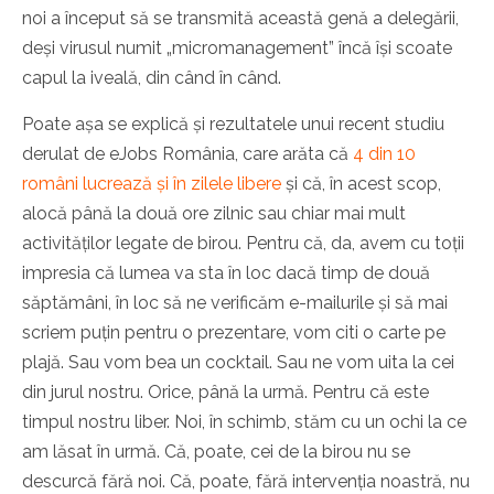
noi a început să se transmită această genă a delegării,
deși virusul numit „micromanagement” încă își scoate
capul la iveală, din când în când.
Poate așa se explică și rezultatele unui recent studiu
derulat de eJobs România, care arăta că
4 din 10
români lucrează și în zilele libere
și că, în acest scop,
alocă până la două ore zilnic sau chiar mai mult
activităților legate de birou. Pentru că, da, avem cu toții
impresia că lumea va sta în loc dacă timp de două
săptămâni, în loc să ne verificăm e-mailurile și să mai
scriem puțin pentru o prezentare, vom citi o carte pe
plajă. Sau vom bea un cocktail. Sau ne vom uita la cei
din jurul nostru. Orice, până la urmă. Pentru că este
timpul nostru liber. Noi, în schimb, stăm cu un ochi la ce
am lăsat în urmă. Că, poate, cei de la birou nu se
descurcă fără noi. Că, poate, fără intervenția noastră, nu