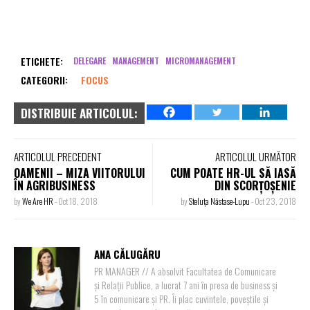
ETICHETE:
DELEGARE
MANAGEMENT
MICROMANAGEMENT
CATEGORII:
FOCUS
DISTRIBUIE ARTICOLUL:
ARTICOLUL PRECEDENT
ARTICOLUL URMĂTOR
OAMENII – MIZA VIITORULUI
CUM POATE HR-UL SĂ IASĂ
ÎN AGRIBUSINESS
DIN SCORȚOȘENIE
by
We Are HR
-
Oct 18, 2018
by
Steluța Năstase-Lupu
-
Oct 23, 2018
ANA CĂLUGĂRU
PR MANAGER // A absolvit Facultatea de Comunicare
și Relații Publice, a lucrat 7 ani în presa de business și
5 în comunicare și PR. Îi plac cuvintele, poveștile și