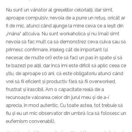
Nu sunt un vânător al greșelilor celorlalți, dar simt,
aproape compulsiv, nevoia de a pune un retuș, oricât ar
fi de mic, atunci când ajunge la mine ceva ce a ieșit din
„mâna” altcuiva. Nu sunt workaholică și nu (mai) simt
nevoia să fac mult ca să demonstrez ceva cuiva sau să
primesc confirmare, înțeleg cât de important (și
necesar, de multe ori) este să faci un pas în spate și să
te bazezi pe alții, dar încă îmi este dificil să aplic ceea ce
știu, de aproape 10 ani, că este obligatoriu atunci când
vrei să fii eficient și productiv fără să fii overworked,
frustrat și irascibil. Am o capacitate reală de a
recunoaște valoarea celor din jurul meu și de a-i
aprecia, în mod autentic. Cu toate astea, tot trebuie să
fiu și eu un mic observator din umbră (ca să folosesc un
eufemism convenabil).