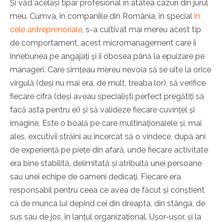
Și văd același tipar profesional în atâtea cazuri din jurul
meu. Cumva, în companiile din România, în special
în
cele antreprenoriale
, s-a cultivat mai mereu acest tip
de comportament, acest micromanagement care îi
înnebunea pe angajați și îi obosea până la epuizare pe
manageri. Care simțeau mereu nevoia să se uite la orice
virgulă (deși nu mai era, de mult, treaba lor), să verifice
fiecare cifră (deși aveau specialiști perfect pregătiți să
facă asta pentru ei) și să valideze fiecare cuvințel și
imagine. Este o boală pe care multinaționalele și, mai
ales, excutivii străini au încercat să o vindece, după ani
de experiență pe piețe din afară, unde fiecare activitate
era bine stabilită, delimitată și atribuită unei persoane
sau unei echipe de oameni dedicați. Fiecare era
responsabil pentru ceea ce avea de făcut și conștient
că de munca lui depind cei din dreapta, din stânga, de
sus sau de jos, în lanțul organizațional. Ușor-ușor, și la