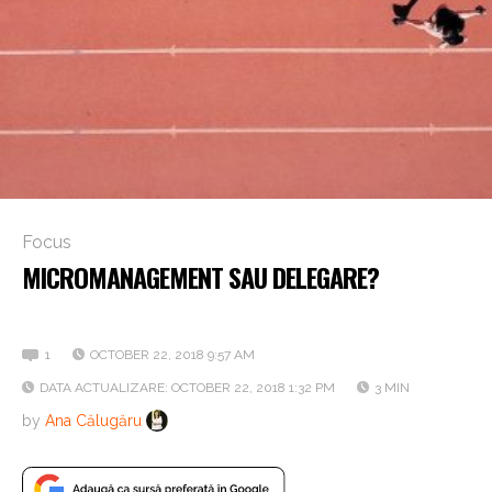
Focus
MICROMANAGEMENT SAU DELEGARE?
Dă mai departe!
1
OCTOBER 22, 2018 9:57 AM
DATA ACTUALIZARE: OCTOBER 22, 2018 1:32 PM
3 MIN
by
Ana Călugăru