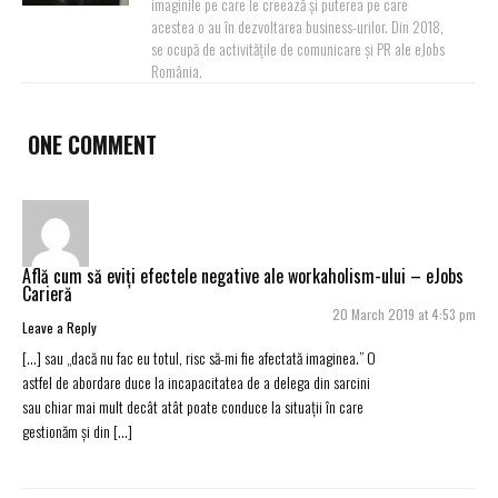
imaginile pe care le creează și puterea pe care
acestea o au în dezvoltarea business-urilor. Din 2018,
se ocupă de activitățile de comunicare și PR ale eJobs
România.
ONE COMMENT
Află cum să eviți efectele negative ale workaholism-ului – eJobs
Carieră
20 March 2019 at 4:53 pm
Leave a Reply
[…] sau „dacă nu fac eu totul, risc să-mi fie afectată imaginea.” O
astfel de abordare duce la incapacitatea de a delega din sarcini
sau chiar mai mult decât atât poate conduce la situații în care
gestionăm și din […]