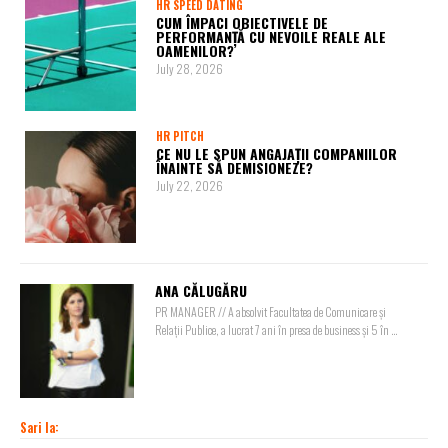
HR SPEED DATING
CUM ÎMPACI OBIECTIVELE DE
PERFORMANȚĂ CU NEVOILE REALE ALE
OAMENILOR?
July 28, 2026
HR PITCH
CE NU LE SPUN ANGAJAȚII COMPANIILOR
ÎNAINTE SĂ DEMISIONEZE?
July 22, 2026
ANA CĂLUGĂRU
PR MANAGER // A absolvit Facultatea de Comunicare și
Relații Publice, a lucrat 7 ani în presa de business și 5 în ...
Sari la: