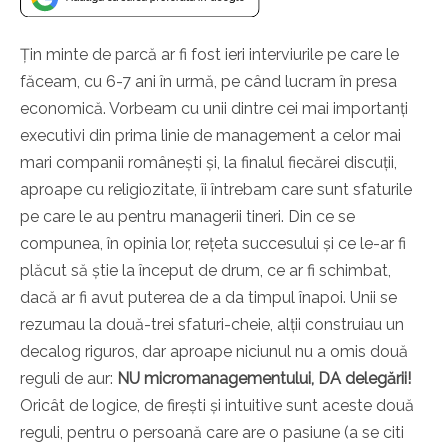
Țin minte de parcă ar fi fost ieri interviurile pe care le
făceam, cu 6-7 ani în urmă, pe când lucram în presa
economică. Vorbeam cu unii dintre cei mai importanți
executivi din prima linie de management a celor mai
mari companii românești și, la finalul fiecărei discuții,
aproape cu religiozitate, îi întrebam care sunt sfaturile
pe care le au pentru managerii tineri. Din ce se
compunea, în opinia lor, rețeta succesului și ce le-ar fi
plăcut să știe la început de drum, ce ar fi schimbat,
dacă ar fi avut puterea de a da timpul înapoi. Unii se
rezumau la două-trei sfaturi-cheie, alții construiau un
decalog riguros, dar aproape niciunul nu a omis două
reguli de aur:
NU micromanagementului, DA delegării!
Oricât de logice, de firești și intuitive sunt aceste două
reguli, pentru o persoană care are o pasiune (a se citi