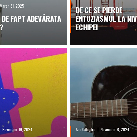
March 31, 2025
DE CE SE PIERDE
E DE FAPT ADEVĂRATA
ENTUZIASMUL LA NI
?
ECHIPEI
November 19, 2024
Ana Călugăru
November 8, 2024