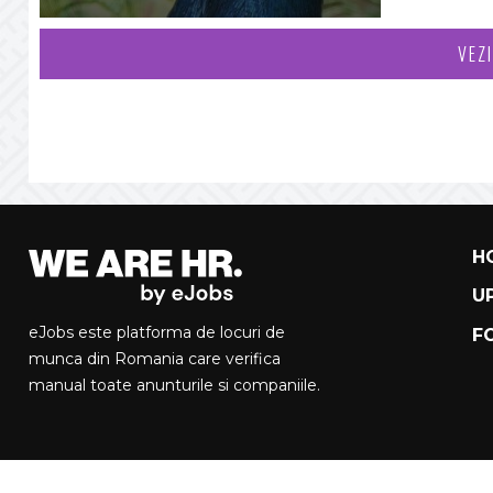
VEZ
H
U
eJobs este platforma de locuri de
F
munca din Romania care verifica
manual toate anunturile si companiile.