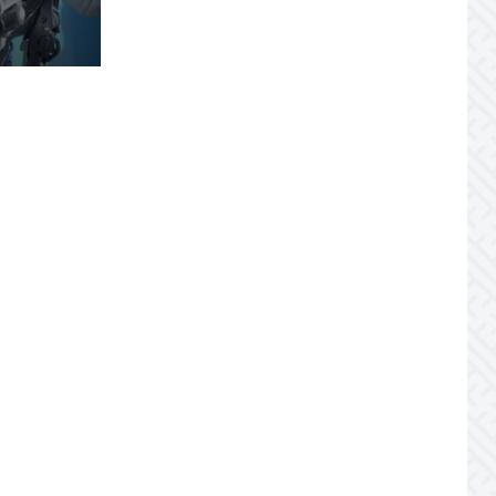
JULY 20, 2026
Joburile scad, aplicările
explodează! Record istoric pe piața
muncii
JULY 20, 2026
Cum să stai departe de
telefon în vacanță
JULY 19, 2026
Cum ar trebui să gestionezi
concediile pentru a motiva echipa
JULY 16, 2026
Zile libere 2026. Planifică
vacanțele din Noul An!
JULY 14, 2026
Nu lăsa cel mai bun
proiect de employer branding să…
JULY 10, 2026
Topul comportamentelor
ce prevestesc demisia unui angajat
JULY 7, 2026
Jobul tău te „repară” sau te
strică?
JULY 7, 2026