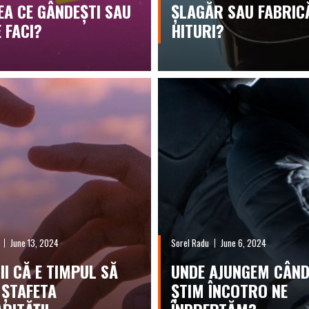
EEA CE GÂNDEȘTI SAU
ȘLAGĂR SAU FABRIC
 FACI?
HITURI?
June 13, 2024
Sorel Radu
June 6, 2024
II CĂ E TIMPUL SĂ
UNDE AJUNGEM CÂND
 ȘTAFETA
ȘTIM ÎNCOTRO NE