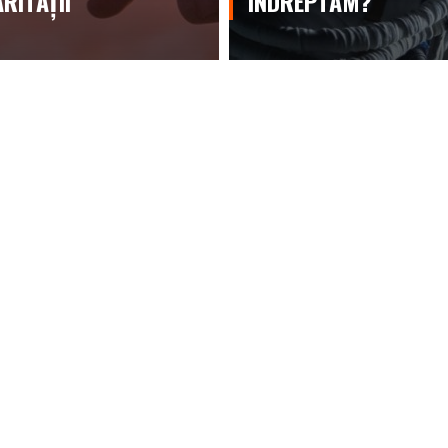
RITĂȚII
ÎNDREPTĂM?