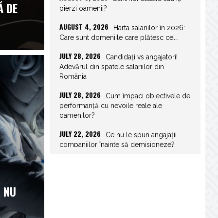
Ă DE
pierzi oamenii?
AUGUST 4, 2026
Harta salariilor în 2026:
Care sunt domeniile care plătesc cel…
JULY 28, 2026
Candidați vs angajatori!
Adevărul din spatele salariilor din
România
JULY 28, 2026
Cum împaci obiectivele de
performanță cu nevoile reale ale
oamenilor?
JULY 22, 2026
Ce nu le spun angajații
companiilor înainte să demisioneze?
JULY 22, 2026
Spor de weekend: Care
sunt prevederile legale și ce consecințe…
 NU
JULY 21, 2026
Unghiurile moarte ale
leadershipului: ce nu vezi la tine îți…