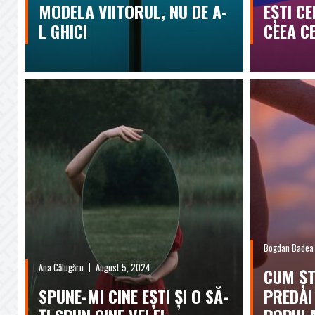
MODELA VIITORUL, NU DE A-
EȘTI C
L GHICI
CEEA CE
Bogdan Badea
Ana Călugăru
August 5, 2024
CUM ȘT
SPUNE-MI CINE EȘTI ȘI O SĂ-
PREDAI