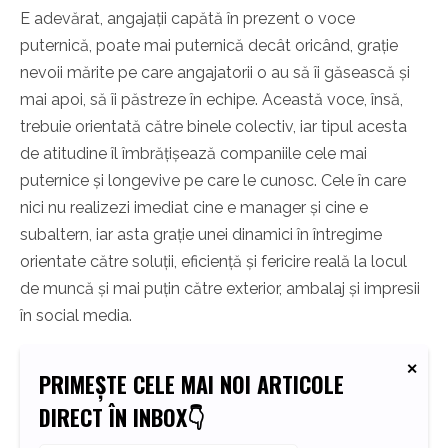
E adevărat, angajații capătă în prezent o voce
puternică, poate mai puternică decât oricând, grație
nevoii mărite pe care angajatorii o au să îi găsească și
mai apoi, să îi păstreze în echipe. Această voce, însă,
trebuie orientată către binele colectiv, iar tipul acesta
de atitudine îl îmbrățișează companiile cele mai
puternice și longevive pe care le cunosc. Cele în care
nici nu realizezi imediat cine e manager și cine e
subaltern, iar asta grație unei dinamici în întregime
orientate către soluții, eficiență și fericire reală la locul
de muncă și mai puțin către exterior, ambalaj și impresii
în social media.
PRIMEȘTE CELE MAI NOI ARTICOLE
DIRECT ÎN INBOX👇