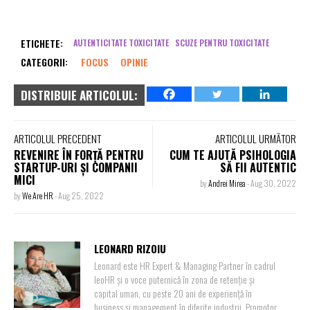
ETICHETE:
AUTENTICITATE TOXICITATE
SCUZE PENTRU TOXICITATE
CATEGORII:
FOCUS
OPINIE
DISTRIBUIE ARTICOLUL:
ARTICOLUL PRECEDENT
ARTICOLUL URMĂTOR
REVENIRE ÎN FORȚĂ PENTRU
CUM TE AJUTĂ PSIHOLOGIA
STARTUP-URI ȘI COMPANII
SĂ FII AUTENTIC
MICI
by
Andrei Mirea
-
Aug 30, 2022
by
We Are HR
-
Aug 25, 2022
LEONARD RIZOIU
Leonard este HR Expert & Managing Partner în cadrul
leoHR și o voce puternică în zona de retenție și
capital uman, cu peste 20 ani de experiență în
business și management în diferite industrii. Promotor