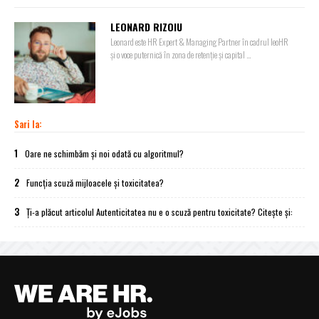
LEONARD RIZOIU
Leonard este HR Expert & Managing Partner în cadrul leoHR
și o voce puternică în zona de retenție și capital ...
Sari la:
1
Oare ne schimbăm și noi odată cu algoritmul?
2
Funcția scuză mijloacele și toxicitatea?
3
Ți-a plăcut articolul Autenticitatea nu e o scuză pentru toxicitate? Citește și: