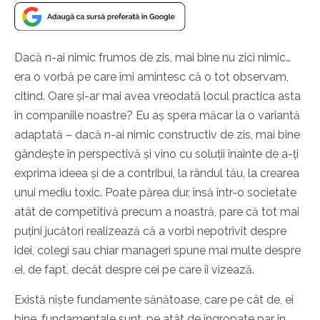
Dacă n-ai nimic frumos de zis, mai bine nu zici nimic…
era o vorbă pe care îmi amintesc că o tot observam,
citind. Oare și-ar mai avea vreodată locul practica asta
în companiile noastre? Eu aș spera măcar la o variantă
adaptată – dacă n-ai nimic constructiv de zis, mai bine
gândește în perspectivă și vino cu soluții înainte de a-ți
exprima ideea și de a contribui, la rândul tău, la crearea
unui mediu toxic. Poate părea dur, însă într-o societate
atât de competitivă precum a noastră, pare că tot mai
puțini jucători realizează că a vorbi nepotrivit despre
idei, colegi sau chiar manageri spune mai multe despre
ei, de fapt, decât despre cei pe care îi vizează.
Există niște fundamente sănătoase, care pe cât de, ei
bine, fundamentale sunt, pe atât de îngropate par în