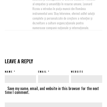
al empatiei și umanității în resurse umane, Leonard
Rizoiu a introdus în piața muncii din România
instrumentul unic Stay Interview, oferind astfel soluții
complete și personalizate de creștere a retenției și
dezvoltare a culturii organizaționale pentru
numeroase companii naționale și internaționale.
LEAVE A REPLY
NAME
*
EMAIL
*
WEBSITE
Save my name, email, and website in this browser for the next
time I comment.