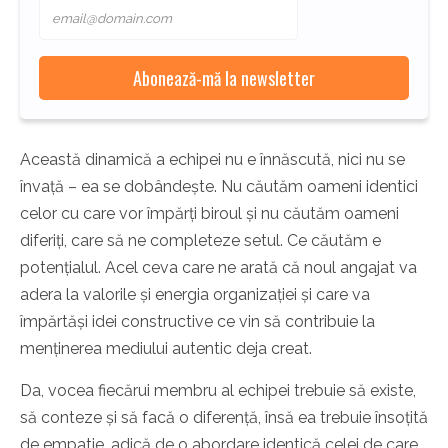
Această dinamică a echipei nu e înnăscută, nici nu se
învață – ea se dobândește. Nu căutăm oameni identici
celor cu care vor împărți biroul și nu căutăm oameni
diferiți, care să ne completeze setul. Ce căutăm e
potențialul. Acel ceva care ne arată că noul angajat va
adera la valorile și energia organizației și care va
împărtăși idei constructive ce vin să contribuie la
menținerea mediului autentic deja creat.
Da, vocea fiecărui membru al echipei trebuie să existe,
să conteze și să facă o diferență, însă ea trebuie însoțită
de empatie, adică de o abordare identică celei de care