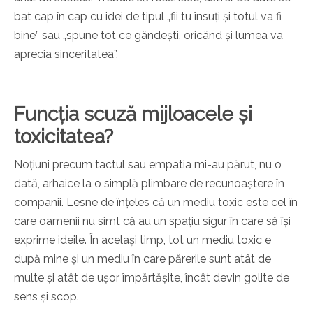
bat cap în cap cu idei de tipul „fii tu însuți și totul va fi
bine” sau „spune tot ce gândești, oricând și lumea va
aprecia sinceritatea”.
Funcția scuză mijloacele și
toxicitatea?
Noțiuni precum tactul sau empatia mi-au părut, nu o
dată, arhaice la o simplă plimbare de recunoaștere în
companii. Lesne de înțeles că un mediu toxic este cel în
care oamenii nu simt că au un spațiu sigur în care să își
exprime ideile. În același timp, tot un mediu toxic e
după mine și un mediu în care părerile sunt atât de
multe și atât de ușor împărtășite, încât devin golite de
sens și scop.