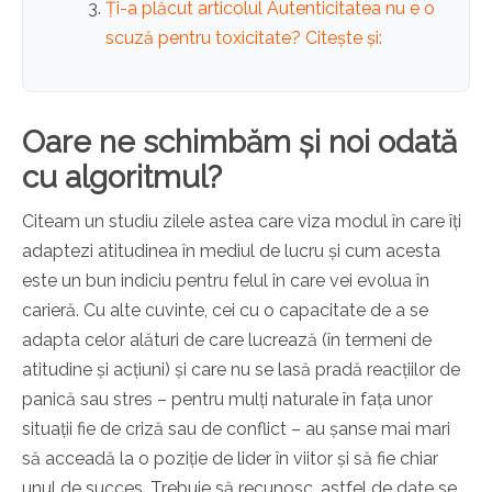
Ți-a plăcut articolul Autenticitatea nu e o
scuză pentru toxicitate? Citește și:
Oare ne schimbăm și noi odată
cu algoritmul?
Citeam un studiu zilele astea care viza modul în care îți
adaptezi atitudinea în mediul de lucru și cum acesta
este un bun indiciu pentru felul în care vei evolua în
carieră. Cu alte cuvinte, cei cu o capacitate de a se
adapta celor alături de care lucrează (în termeni de
atitudine și acțiuni) și care nu se lasă pradă reacțiilor de
panică sau stres – pentru mulți naturale în fața unor
situații fie de criză sau de conflict – au șanse mai mari
să acceadă la o poziție de lider în viitor și să fie chiar
unul de succes. Trebuie să recunosc, astfel de date se