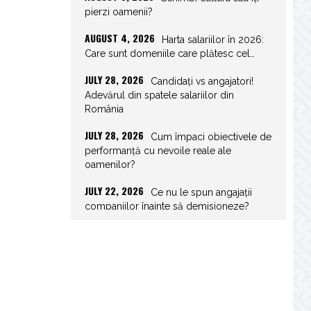
pierzi oamenii?
AUGUST 4, 2026
Harta salariilor în 2026:
Care sunt domeniile care plătesc cel…
JULY 28, 2026
Candidați vs angajatori!
Adevărul din spatele salariilor din
România
JULY 28, 2026
Cum împaci obiectivele de
performanță cu nevoile reale ale
oamenilor?
JULY 22, 2026
Ce nu le spun angajații
companiilor înainte să demisioneze?
JULY 22, 2026
Spor de weekend: Care
sunt prevederile legale și ce consecințe…
JULY 21, 2026
Unghiurile moarte ale
leadershipului: ce nu vezi la tine îți…