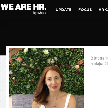
UPDATE
FOCUS
HR 
Este consili
Fundația Cal