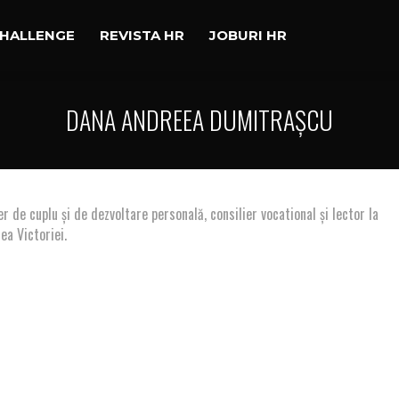
CHALLENGE
REVISTA HR
JOBURI HR
DANA ANDREEA DUMITRAȘCU
er de cuplu și de dezvoltare personală, consilier vocational și lector la
ea Victoriei.