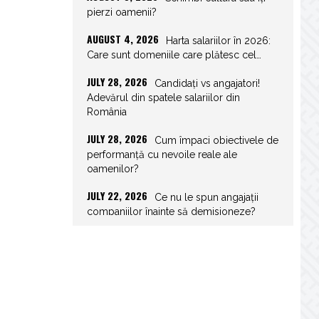
pierzi oamenii?
AUGUST 4, 2026
Harta salariilor în 2026:
Care sunt domeniile care plătesc cel…
JULY 28, 2026
Candidați vs angajatori!
Adevărul din spatele salariilor din
România
JULY 28, 2026
Cum împaci obiectivele de
performanță cu nevoile reale ale
oamenilor?
JULY 22, 2026
Ce nu le spun angajații
companiilor înainte să demisioneze?
JULY 22, 2026
Spor de weekend: Care
sunt prevederile legale și ce consecințe…
JULY 21, 2026
Unghiurile moarte ale
leadershipului: ce nu vezi la tine îți…