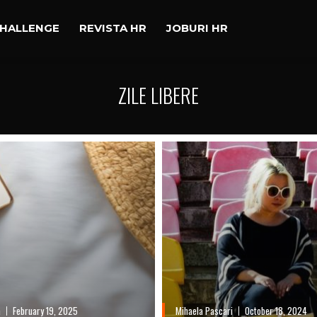
CHALLENGE
REVISTA HR
JOBURI HR
ZILE LIBERE
a
February 19, 2025
Mihaela Pascari
October 18, 2024