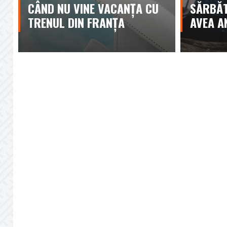
CÂND NU VINE VACANȚA CU
SĂRBĂT
TRENUL DIN FRANȚA
AVEA A