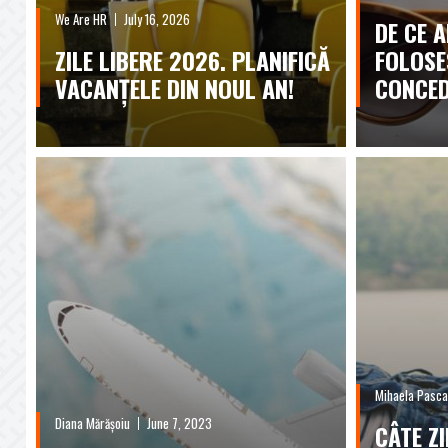
We Are HR
July 16, 2026
DE CE A
ZILE LIBERE 2026. PLANIFICĂ
FOLOSE
VACANȚELE DIN NOUL AN!
CONCED
Mihaela Pasca
Diana Mărășoiu
June 7, 2023
CÂTE Z