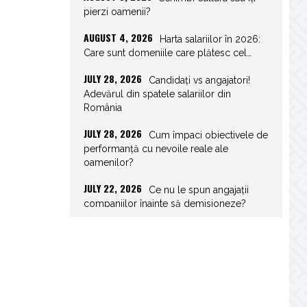
pierzi oamenii?
AUGUST 4, 2026
Harta salariilor în 2026:
Care sunt domeniile care plătesc cel…
JULY 28, 2026
Candidați vs angajatori!
Adevărul din spatele salariilor din
România
JULY 28, 2026
Cum împaci obiectivele de
performanță cu nevoile reale ale
oamenilor?
JULY 22, 2026
Ce nu le spun angajații
companiilor înainte să demisioneze?
JULY 22, 2026
Spor de weekend: Care
sunt prevederile legale și ce consecințe…
JULY 21, 2026
Unghiurile moarte ale
leadershipului: ce nu vezi la tine îți…