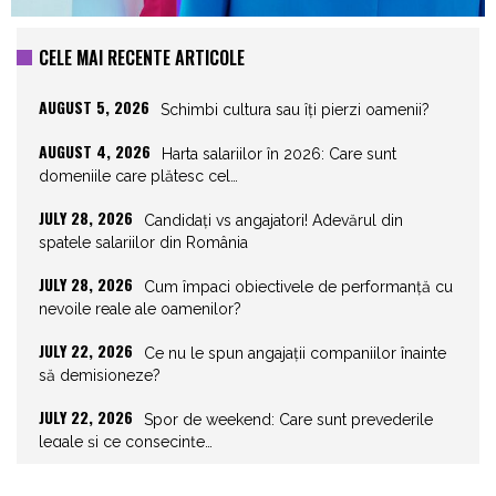
CELE MAI RECENTE ARTICOLE
AUGUST 5, 2026
Schimbi cultura sau îți pierzi oamenii?
AUGUST 4, 2026
Harta salariilor în 2026: Care sunt
domeniile care plătesc cel…
JULY 28, 2026
Candidați vs angajatori! Adevărul din
spatele salariilor din România
JULY 28, 2026
Cum împaci obiectivele de performanță cu
nevoile reale ale oamenilor?
JULY 22, 2026
Ce nu le spun angajații companiilor înainte
să demisioneze?
JULY 22, 2026
Spor de weekend: Care sunt prevederile
legale și ce consecințe…
JULY 21, 2026
Unghiurile moarte ale leadershipului: ce nu