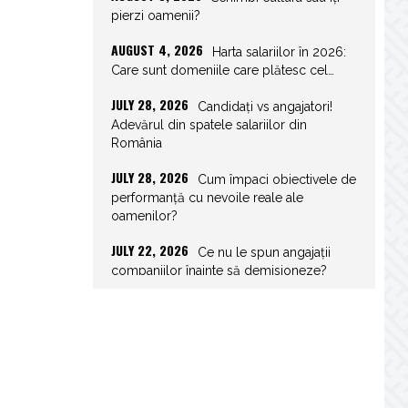
pierzi oamenii?
AUGUST 4, 2026
Harta salariilor în 2026:
Care sunt domeniile care plătesc cel…
JULY 28, 2026
Candidați vs angajatori!
Adevărul din spatele salariilor din
România
JULY 28, 2026
Cum împaci obiectivele de
performanță cu nevoile reale ale
oamenilor?
JULY 22, 2026
Ce nu le spun angajații
companiilor înainte să demisioneze?
JULY 22, 2026
Spor de weekend: Care
sunt prevederile legale și ce consecințe…
JULY 21, 2026
Unghiurile moarte ale
leadershipului: ce nu vezi la tine îți…