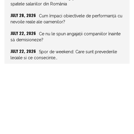
spatele salariilor din România
JULY 28, 2026
Cum împaci obiectivele de performanță cu
nevoile reale ale oamenilor?
JULY 22, 2026
Ce nu le spun angajații companiilor înainte
să demisioneze?
JULY 22, 2026
Spor de weekend: Care sunt prevederile
legale și ce consecințe…
JULY 21, 2026
Unghiurile moarte ale leadershipului: ce nu
vezi la tine îți…
JULY 20, 2026
Joburile scad, aplicările explodează!
Record istoric pe piața muncii
JULY 20, 2026
Cum să stai departe de telefon în vacanță
JULY 19, 2026
Cum ar trebui să gestionezi concediile
pentru a motiva echipa