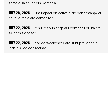
spatele salariilor din România
JULY 28, 2026
Cum împaci obiectivele de performanță cu
nevoile reale ale oamenilor?
JULY 22, 2026
Ce nu le spun angajații companiilor înainte
să demisioneze?
JULY 22, 2026
Spor de weekend: Care sunt prevederile
legale și ce consecințe…
JULY 21, 2026
Unghiurile moarte ale leadershipului: ce nu
vezi la tine îți…
JULY 20, 2026
Joburile scad, aplicările explodează!
Record istoric pe piața muncii
JULY 20, 2026
Cum să stai departe de telefon în vacanță
JULY 19, 2026
Cum ar trebui să gestionezi concediile
pentru a motiva echipa