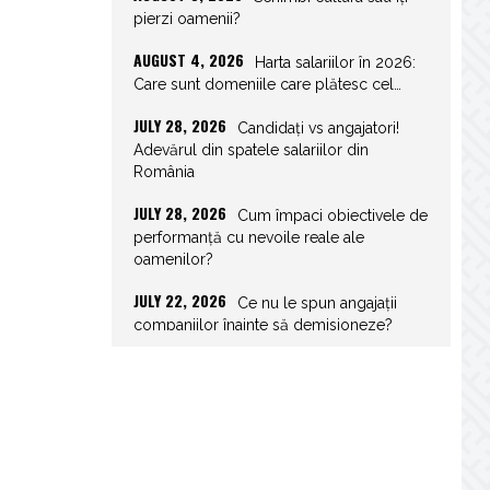
pierzi oamenii?
AUGUST 4, 2026
Harta salariilor în 2026:
Care sunt domeniile care plătesc cel…
JULY 28, 2026
Candidați vs angajatori!
Adevărul din spatele salariilor din
România
JULY 28, 2026
Cum împaci obiectivele de
performanță cu nevoile reale ale
oamenilor?
JULY 22, 2026
Ce nu le spun angajații
companiilor înainte să demisioneze?
JULY 22, 2026
Spor de weekend: Care
sunt prevederile legale și ce consecințe…
JULY 21, 2026
Unghiurile moarte ale
leadershipului: ce nu vezi la tine îți…