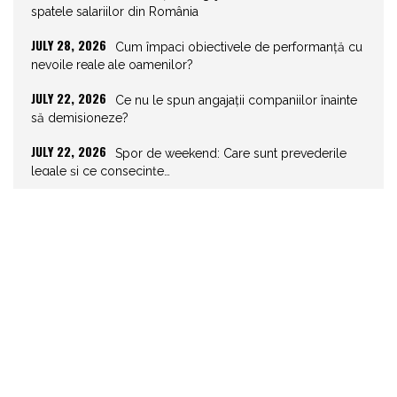
spatele salariilor din România
JULY 28, 2026
Cum împaci obiectivele de performanță cu
nevoile reale ale oamenilor?
JULY 22, 2026
Ce nu le spun angajații companiilor înainte
să demisioneze?
JULY 22, 2026
Spor de weekend: Care sunt prevederile
legale și ce consecințe…
JULY 21, 2026
Unghiurile moarte ale leadershipului: ce nu
vezi la tine îți…
JULY 20, 2026
Joburile scad, aplicările explodează!
Record istoric pe piața muncii
JULY 20, 2026
Cum să stai departe de telefon în vacanță
JULY 19, 2026
Cum ar trebui să gestionezi concediile
pentru a motiva echipa