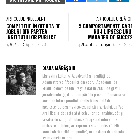
ARTICOLUL PRECEDENT
ARTICOLUL URMĂTOR
COMPETIȚIE ÎN OFERTA DE
5 COMPORTAMENTE CARE
JOBURI DIN PARTEA
NU-I LIPSESC UNUI
INSTITUȚIILOR PUBLICE
MANAGER DE SUCCES
by
We Are HR
-
Apr 20, 2023
by
Alexandra Chinciușan
-
Apr 25, 2023
DIANA MĂRĂȘOIU
Managing Editor // Absolventă a Facultății de
Administrarea Afacerilor din cadrul Academiei de
Studii Economice București a dat în 2008 de gustul
jurnalismului și, de atunci până în prezent, încearcă să
combine latura practică, realistă, insuflată de
facultate, cu cea magico-escapistă a scrisului. La We
Are HR și eJobs este atât ochiul critic, analitic, cât și
creator de conținut. Iubește în special interviurile
realizate cu lideri, antreprenori și specialiști în HR
care-i oferă o altă perspectivă, una extrem de aplicată,
asupra pieții muncii.