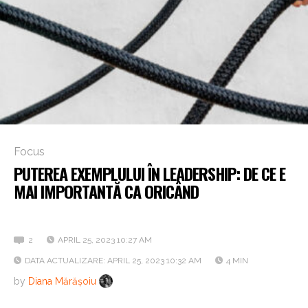
Focus
PUTEREA EXEMPLULUI ÎN LEADERSHIP: DE CE E
MAI IMPORTANTĂ CA ORICÂND
O autoevaluare e necesară!
2
APRIL 25, 2023 10:27 AM
DATA ACTUALIZARE: APRIL 25, 2023 10:32 AM
4 MIN
by
Diana Mărășoiu