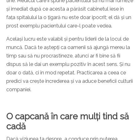
tine. Medicul care îi spune pacientului să nu mai fumeze
și imediat după ce acesta a părăsit cabinetul iese în
fața spitalului la o țigară nu este doar ipocrit; el dă și un
prost exemplu pacientului care-l poate vedea.
Același lucru este valabil și pentru liderii de la locul de
muncă. Dacă te aștepți ca oamenii să ajungă mereu la
timp sau să nu procrastineze, atunci ar fi bine să fii
dispus să le dai un exemplu pozitiv în acest sens. Și nu
doar o dată, ci în mod repetat. Practicarea a ceea ce
predici va crește încrederea și va aduce beneficii culturii
companiei.
O capcană în care mulți tind să
cadă
Dacă viziunea ta despre „a conduce prin puterea