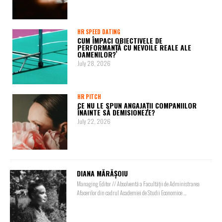
HR SPEED DATING
CUM ÎMPACI OBIECTIVELE DE
PERFORMANȚĂ CU NEVOILE REALE ALE
OAMENILOR?
July 28, 2026
HR PITCH
CE NU LE SPUN ANGAJAȚII COMPANIILOR
ÎNAINTE SĂ DEMISIONEZE?
July 22, 2026
DIANA MĂRĂȘOIU
Managing Editor // Absolventă a Facultății de Administrarea
Afacerilor din cadrul Academiei de Studii Economice ...