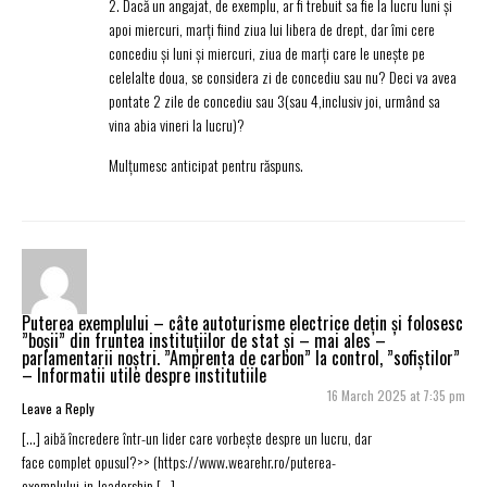
2. Dacă un angajat, de exemplu, ar fi trebuit sa fie la lucru luni și
apoi miercuri, marți fiind ziua lui libera de drept, dar îmi cere
concediu și luni și miercuri, ziua de marți care le unește pe
celelalte doua, se considera zi de concediu sau nu? Deci va avea
pontate 2 zile de concediu sau 3(sau 4,inclusiv joi, urmând sa
vina abia vineri la lucru)?
Mulțumesc anticipat pentru răspuns.
Puterea exemplului – câte autoturisme electrice dețin și folosesc
”boșii” din fruntea instituțiilor de stat și – mai ales –
parlamentarii noștri. ”Amprenta de carbon” la control, ”sofiștilor”
– Informatii utile despre institutiile
16 March 2025 at 7:35 pm
Leave a Reply
[…] aibă încredere într-un lider care vorbește despre un lucru, dar
face complet opusul?>> (
https://www.wearehr.ro/puterea-
exemplului-in-leadership
[…]