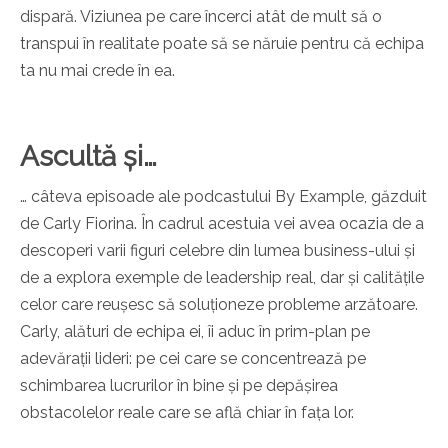
dispară. Viziunea pe care încerci atât de mult să o
transpui în realitate poate să se năruie pentru că echipa
ta nu mai crede în ea.
Ascultă și…
… câteva episoade ale podcastului By Example, găzduit
de Carly Fiorina. În cadrul acestuia vei avea ocazia de a
descoperi varii figuri celebre din lumea business-ului și
de a explora exemple de leadership real, dar și calitățile
celor care reușesc să soluționeze probleme arzătoare.
Carly, alături de echipa ei, îi aduc în prim-plan pe
adevărații lideri: pe cei care se concentrează pe
schimbarea lucrurilor în bine și pe depășirea
obstacolelor reale care se află chiar în fața lor.