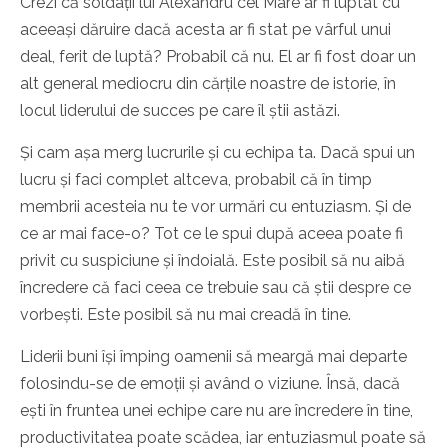
Crezi că soldații lui Alexandru cel Mare ar fi luptat cu
aceeași dăruire dacă acesta ar fi stat pe vârful unui
deal, ferit de luptă? Probabil că nu. El ar fi fost doar un
alt general mediocru din cărțile noastre de istorie, în
locul liderului de succes pe care îl știi astăzi.
Și cam așa merg lucrurile și cu echipa ta. Dacă spui un
lucru și faci complet altceva, probabil că în timp
membrii acesteia nu te vor urmări cu entuziasm. Și de
ce ar mai face-o? Tot ce le spui după aceea poate fi
privit cu suspiciune și îndoială. Este posibil să nu aibă
încredere că faci ceea ce trebuie sau că știi despre ce
vorbești. Este posibil să nu mai creadă în tine.
Liderii buni își împing oamenii să meargă mai departe
folosindu-se de emoții și având o viziune. Însă, dacă
ești în fruntea unei echipe care nu are încredere în tine,
productivitatea poate scădea, iar entuziasmul poate să