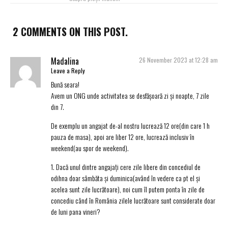
2 COMMENTS ON THIS POST.
Madalina
26 November 2023 at 12:28 am
Leave a Reply
Bună seara!
Avem un ONG unde activitatea se desfășoară zi și noapte, 7 zile
din 7.
De exemplu un angajat de-al nostru lucrează 12 ore(din care 1 h
pauza de masa), apoi are liber 12 ore, lucrează inclusiv în
weekend(au spor de weekend).
1. Dacă unul dintre angajați cere zile libere din concediul de
odihna doar sâmbăta și duminica(având în vedere ca pt el și
acelea sunt zile lucrătoare), noi cum îl putem ponta în zile de
concediu când în România zilele lucrătoare sunt considerate doar
de luni pana vineri?