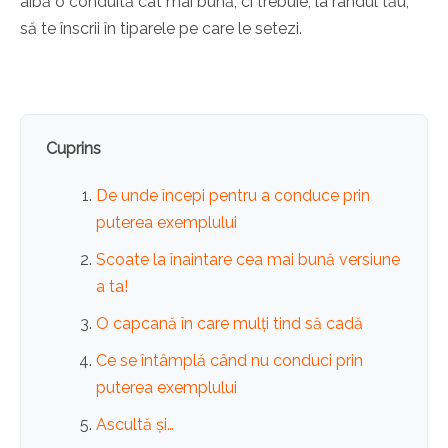
aibă o conduită cât mai bună, ci trebuie, la rândul tău,
să te înscrii în tiparele pe care le setezi.
Cuprins
De unde începi pentru a conduce prin
puterea exemplului
Scoate la înaintare cea mai bună versiune
a ta!
O capcană în care mulți tind să cadă
Ce se întâmplă când nu conduci prin
puterea exemplului
Ascultă și…