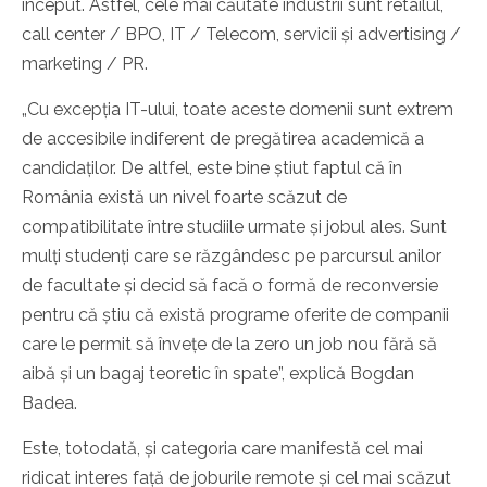
început. Astfel, cele mai căutate industrii sunt retailul,
call center / BPO, IT / Telecom, servicii și advertising /
marketing / PR.
„Cu excepția IT-ului, toate aceste domenii sunt extrem
de accesibile indiferent de pregătirea academică a
candidaților. De altfel, este bine știut faptul că în
România există un nivel foarte scăzut de
compatibilitate între studiile urmate și jobul ales. Sunt
mulți studenți care se răzgândesc pe parcursul anilor
de facultate și decid să facă o formă de reconversie
pentru că știu că există programe oferite de companii
care le permit să învețe de la zero un job nou fără să
aibă și un bagaj teoretic în spate”, explică Bogdan
Badea.
Este, totodată, și categoria care manifestă cel mai
ridicat interes față de joburile remote și cel mai scăzut