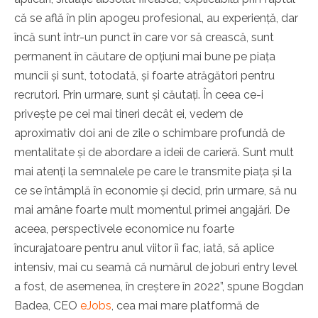
că se află în plin apogeu profesional, au experiență, dar
încă sunt într-un punct în care vor să crească, sunt
permanent în căutare de opțiuni mai bune pe piața
muncii și sunt, totodată, și foarte atrăgători pentru
recrutori. Prin urmare, sunt și căutați. În ceea ce-i
privește pe cei mai tineri decât ei, vedem de
aproximativ doi ani de zile o schimbare profundă de
mentalitate și de abordare a ideii de carieră. Sunt mult
mai atenți la semnalele pe care le transmite piața și la
ce se întâmplă în economie și decid, prin urmare, să nu
mai amâne foarte mult momentul primei angajări. De
aceea, perspectivele economice nu foarte
încurajatoare pentru anul viitor îi fac, iată, să aplice
intensiv, mai cu seamă că numărul de joburi entry level
a fost, de asemenea, în creștere în 2022”, spune Bogdan
Badea, CEO
eJobs
, cea mai mare platformă de