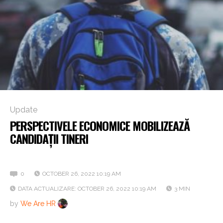
Update
PERSPECTIVELE ECONOMICE MOBILIZEAZĂ
CANDIDAȚII TINERI
Spre ce domenii se orientează
0
OCTOBER 26, 2022 10:19 AM
DATA ACTUALIZARE: OCTOBER 26, 2022 10:19 AM
3 MIN
by
We Are HR