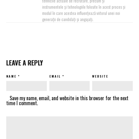
tehnicile actuale de recrutare, precum și
instrumentele și tehnologiile folosite în acest proces și
modul în care acestea influențează viitorul unei noi
generații de candidați și angajați.
LEAVE A REPLY
NAME
*
EMAIL
*
WEBSITE
Save my name, email, and website in this browser for the next
time I comment.