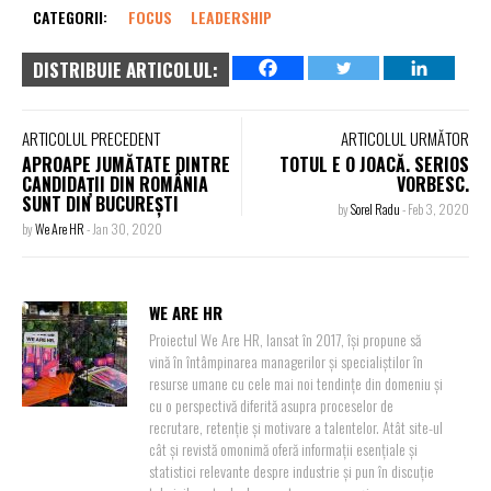
CATEGORII:
FOCUS
LEADERSHIP
DISTRIBUIE ARTICOLUL:
ARTICOLUL PRECEDENT
ARTICOLUL URMĂTOR
APROAPE JUMĂTATE DINTRE
TOTUL E O JOACĂ. SERIOS
CANDIDAȚII DIN ROMÂNIA
VORBESC.
SUNT DIN BUCUREȘTI
by
Sorel Radu
-
Feb 3, 2020
by
We Are HR
-
Jan 30, 2020
WE ARE HR
Proiectul We Are HR, lansat în 2017, își propune să
vină în întâmpinarea managerilor și specialiștilor în
resurse umane cu cele mai noi tendințe din domeniu și
cu o perspectivă diferită asupra proceselor de
recrutare, retenție și motivare a talentelor. Atât site-ul
cât și revistă omonimă oferă informații esențiale și
statistici relevante despre industrie și pun în discuție