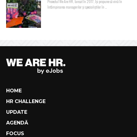
Proiectul We Are HR, lansat în 2017, își propune să vină în
întâmpinarea managerilor și specialiștilor în ...
HOME
HR CHALLENGE
UPDATE
AGENDĂ
FOCUS