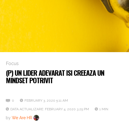
Focus
(P) UN LIDER ADEVARAT ISI CREEAZA UN
MINDSET POTRIVIT
El atrage dupa sine progresul
0
FEBRUARY 3, 2020 5:11 AM
DATA ACTUALIZARE: FEBRUARY 4, 2020 3:25 PM
1 MIN
by
We Are HR