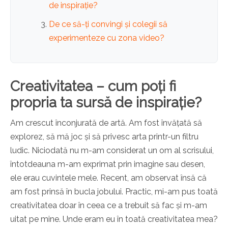
de inspirație?
De ce să-ți convingi și colegii să
experimenteze cu zona video?
Creativitatea – cum poți fi
propria ta sursă de inspirație?
Am crescut înconjurată de artă. Am fost învățată să
explorez, să mă joc și să privesc arta printr-un filtru
ludic. Niciodată nu m-am considerat un om al scrisului,
întotdeauna m-am exprimat prin imagine sau desen,
ele erau cuvintele mele. Recent, am observat însă că
am fost prinsă în bucla jobului. Practic, mi-am pus toată
creativitatea doar în ceea ce a trebuit să fac și m-am
uitat pe mine. Unde eram eu în toată creativitatea mea?