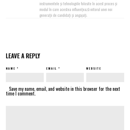
instrumentele și tehnologiile folosite în acest proces și
modul în care acestea influențează viitorul unei noi
generații de candidați și angajați.
LEAVE A REPLY
NAME
*
EMAIL
*
WEBSITE
Save my name, email, and website in this browser for the next
time I comment.