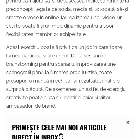
pentru că-i ajută să-și depășească fricile, să renunțe la
preconcepții legate de social media și, totodată, să-și
creeze o voce în online. Iar realizarea unor video-uri
scurte poate fi și un mod dinamic pentru a spori
flexibilitatea membrilor echipei tale.
Acest exercițiu poate fi privit ca un joc în care toate
lumea participă și are un rol. De la sesiuni de
brainstorming pentru scenariu, improvizarea unei
scenografii până la filmarea propriu-zisă, toate
presupun o muncă în echipă, iar rezultatul final e o
surpriză plăcută. De asemenea, un astfel de exercițiu
creativ te poate ajuta să identifici chiar și viitori
ambasadori de brand.
PRIMEȘTE CELE MAI NOI ARTICOLE
DIRECT ÎN INBOX👇