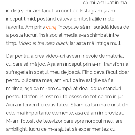
că mi-am luat inima
în dinți și mi-am făcut un cont pe Instagram și am
început timid, postând câteva din ilustrațiile mele
favorite. Am prins
curaj
, începuse să îmi surâdă ideea de
a posta lucruri, însă social media s-a schimbat între
timp.
Video is the new black
, iar asta mă intriga mult.
Dar pentru a crea video-uri aveam nevoie de material
cu care să mă joc. Așa am început prin a-mi transforma
sufrageria în spațiul meu de joacă. Fiind ceva făcut doar
pentru plăcerea mea, am vrut ca investițiile să fie
minime, așa că mi-am cumpărat doar două standuri
pentru telefon, în rest mă folosesc de tot ce am în jur.
Aici a intervenit creativitatea. Știam că lumina e unul din
cele mai importante elemente, așa că am improvizat.
M-am folosit de televizor care spre norocul meu, are
ambilight, lucru ce m-a ajutat să experimentez cu