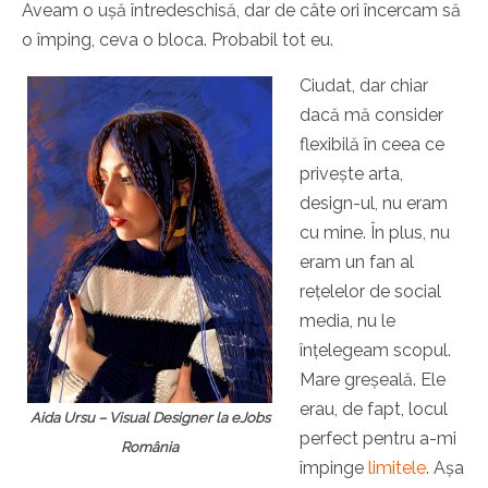
Aveam o ușă întredeschisă, dar de câte ori încercam să
o împing, ceva o bloca. Probabil tot eu.
Ciudat, dar chiar
dacă mă consider
flexibilă în ceea ce
privește arta,
design-ul, nu eram
cu mine. În plus, nu
eram un fan al
rețelelor de social
media, nu le
înțelegeam scopul.
Mare greșeală. Ele
erau, de fapt, locul
Aida Ursu – Visual Designer la eJobs
perfect pentru a-mi
România
împinge
limitele
. Așa