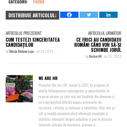
CATEGORII:
FOCUS
DISTRIBUIE ARTICOLUL:
ARTICOLUL PRECEDENT
ARTICOLUL URMĂTOR
CUM TESTEZI SINCERITATEA
CE FRICI AU CANDIDAȚII
CANDIDAȚILOR
ROMÂNI CÂND VOR SĂ-ȘI
SCHIMBE JOBUL
by
Steluța Năstase-Lupu
-
Jul 24, 2023
by
We Are HR
-
Jul 25, 2023
WE ARE HR
Proiectul We Are HR, lansat în 2017, își propune să
vină în întâmpinarea managerilor și specialiștilor în
resurse umane cu cele mai noi tendințe din domeniu și
cu o perspectivă diferită asupra proceselor de
recrutare, retenție și motivare a talentelor. Atât site-ul
cât și revistă omonimă oferă informații esențiale și
statistici relevante despre industrie și pun în discuție
tehnicile actuale de recrutare, precum și