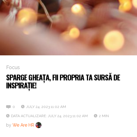
Focus
SPARGE GHEAȚA, FII PROPRIA TA SURSĂ DE
INSPIRAȚIE!
Cum arta te ajută să-ți sporești creativitatea
0
JULY 24, 2023 11:02 AM
DATA ACTUALIZARE: JULY 24, 2023 11:02 AM
2 MIN
by
We Are HR