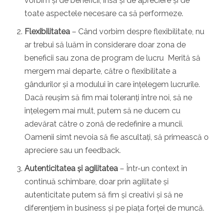
vorbim și de beneficii, însă și de apreciere și de
toate aspectele necesare ca să performeze.
Flexibilitatea
–
Când vorbim despre flexibilitate, nu
ar trebui să luăm în considerare doar zona de
beneficii sau zona de program de lucru Merită să
mergem mai departe, către o flexibilitate a
gândurilor și a modului în care înțelegem lucrurile.
Dacă reușim să fim mai toleranți între noi, să ne
înțelegem mai mult, putem să ne ducem cu
adevărat către o zonă de redefinire a muncii.
Oamenii simt nevoia să fie ascultați, să primească o
apreciere sau un feedback.
Autenticitatea și agilitatea
–
Într-un context în
continuă schimbare, doar prin agilitate și
autenticitate putem să fim și creativi și să ne
diferențiem în business și pe piața forței de muncă.