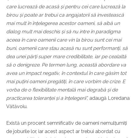
care lucrează de acasă și pentru cei care lucrează la
birou și poate ar trebui ca angajatorii să investească
mai mult în înțelegerea acestor oameni, să aibă un
dialog mult mai deschis și să nu intre în paradigma
aceea în care oamenii care vin la birou sunt cei mai
buni, oamenii care stau acasă nu sunt performanți, să
dea unei părți super mare credibilitate, iar pe cealaltă
să o denigreze. Pe termen lung, această abordare va
avea un impact negativ, în contextul în care găsim tot
mai puțini oameni pregătiți, în care vorbim de crize. E
vorba de o flexibilitate mentală mai degrabă și de
practicarea toleranței și a înțelegerii”,
adaugă Loredana
Vătăvoiu.
Există un procent semnificativ de oameni nemulțumiți
de joburile lor, iar acest aspect ar trebui abordat cu