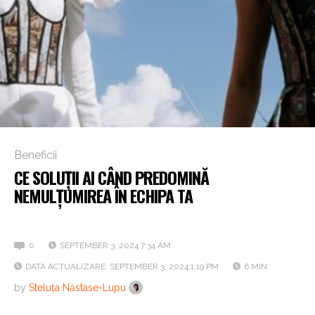
Beneficii
CE SOLUȚII AI CÂND PREDOMINĂ
NEMULȚUMIREA ÎN ECHIPA TA
Interviu cu Loredana Vătăvoiu, Up România
0
SEPTEMBER 3, 2024 7:34 AM
DATA ACTUALIZARE: SEPTEMBER 3, 2024 1:19 PM
6 MIN
by
Steluța Năstase-Lupu