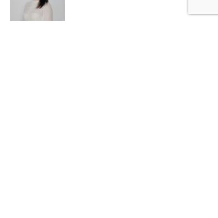
Sari la:
1
Cum putem să redefinim munca în 3 pași esențiali
2
Ce face concret Up România pentru a redefini munca
3
Ce beneficii ai putea lua în considerare pentru a-i motiva
HOME
HR CHALLENGE