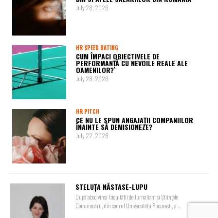
July 28, 2026
HR SPEED DATING
CUM ÎMPACI OBIECTIVELE DE
PERFORMANȚĂ CU NEVOILE REALE ALE
OAMENILOR?
July 28, 2026
HR PITCH
CE NU LE SPUN ANGAJAȚII COMPANIILOR
ÎNAINTE SĂ DEMISIONEZE?
July 22, 2026
STELUȚA NĂSTASE-LUPU
După absolvirea Facultății de Jurnalism și Științele
Comunicării, din cadrul Universității București, a ...