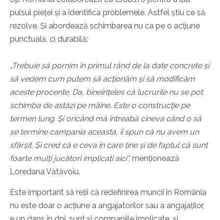
pulsul pieței și a identifica problemele. Astfel știu ce să
rezolve. Și abordează schimbarea nu ca pe o acțiune
punctuală, ci durabilă:
„Trebuie să pornim în primul rând de la date concrete și
să vedem cum putem să acționăm și să modificăm
aceste procente. Da, bineînțeles că lucrurile nu se pot
schimba de astăzi pe mâine. Este o construcție pe
termen lung. Și oricând mă întreabă cineva când o să
se termine campania aceasta, îi spun că nu avem un
sfârșit. Și cred că e ceva în care ține și de faptul că sunt
foarte mulți jucători implicați aici”,
menționează
Loredana Vătăvoiu.
Este important să reții că redefinirea muncii în România
nu este doar o acțiune a angajatorilor sau a angajaților,
e un dans în doi, sunt și companiile implicate, și