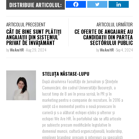
DISTRIBUIE ARTICOLUL:
ARTICOLUL PRECEDENT
ARTICOLUL URMĂTOR
CÂT DE BINE SUNT PLĂTIȚI
CE OFERTE DE ANGAJARE AU
ANGAJAȚII DIN SISTEMUL
CANDIDAȚII DIN PARTEA
PRIVAT DE ÎNVĂȚĂMÂNT
SECTORULUI PUBLIC
by
We Are HR
-
Aug 29, 2024
by
We Are HR
-
Sep 4, 2024
STELUȚA NĂSTASE-LUPU
După absolvirea Facultății de Jurnalism și Științele
Comunicării, din cadrul Universității București, a
lucrat timp de 8 ani în presa scrisă, în PR și în
marketing pentru o companie de recrutare. În 2016 a
simțit că e momentul pentru o nouă provocare în
carieră și s-a alăturat echipei eJobs și ulterior și
echipei We Are HR. În portofoliul său se află articole
pe subiecte precum modificările legislative în
domeniul muncii, cultură organizațională, leadership,
employer branding, precum și interviuri cu specialiști