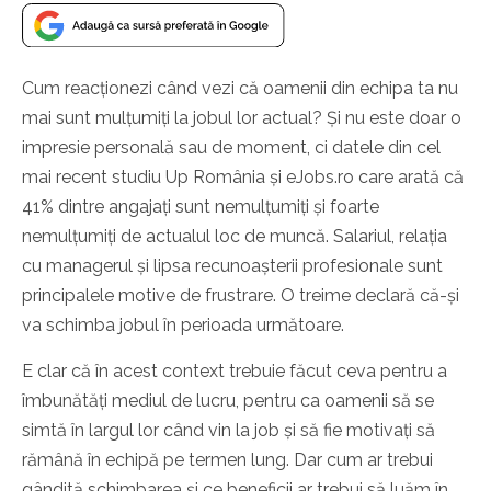
Cum reacționezi când vezi că oamenii din echipa ta nu
mai sunt mulțumiți la jobul lor actual? Și nu este doar o
impresie personală sau de moment, ci datele din cel
mai recent studiu Up România și eJobs.ro care arată că
41% dintre angajați sunt nemulțumiți și foarte
nemulțumiți de actualul loc de muncă. Salariul, relația
cu managerul și lipsa recunoașterii profesionale sunt
principalele motive de frustrare. O treime declară că-și
va schimba jobul în perioada următoare.
E clar că în acest context trebuie făcut ceva pentru a
îmbunătăți mediul de lucru, pentru ca oamenii să se
simtă în largul lor când vin la job și să fie motivați să
rămână în echipă pe termen lung. Dar cum ar trebui
gândită schimbarea și ce beneficii ar trebui să luăm în