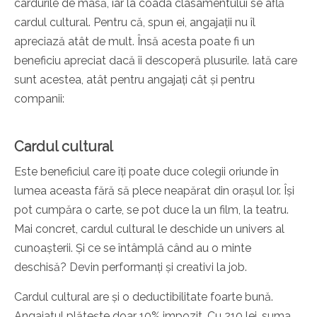
cardurile de masă, iar la coada clasamentului se află
cardul cultural. Pentru că, spun ei, angajații nu îl
apreciază atât de mult. Însă acesta poate fi un
beneficiu apreciat dacă îi descoperă plusurile. Iată care
sunt acestea, atât pentru angajați cât și pentru
companii:
Cardul cultural
Este beneficiul care îți poate duce colegii oriunde în
lumea aceasta fără să plece neapărat din orașul lor. Își
pot cumpăra o carte, se pot duce la un film, la teatru.
Mai concret, cardul cultural le deschide un univers al
cunoașterii. Și ce se întâmplă când au o minte
deschisă? Devin performanți și creativi la job.
Cardul cultural are și o deductibilitate foarte bună.
Angajatul plătește doar 10% impozit. Cu 210 lei, suma