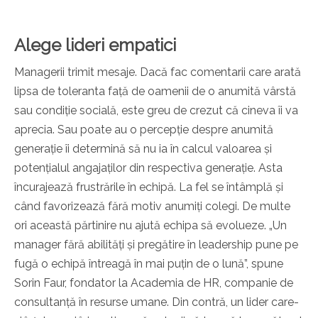
Alege lideri empatici
Managerii trimit mesaje. Dacă fac comentarii care arată
lipsa de toleranta față de oamenii de o anumită vârstă
sau condiție socială, este greu de crezut că cineva îi va
aprecia. Sau poate au o percepție despre anumită
generație îi determină să nu ia în calcul valoarea și
potențialul angajaților din respectiva generație. Asta
încurajează frustrările în echipă. La fel se întâmplă și
când favorizează fără motiv anumiți colegi. De multe
ori această părtinire nu ajută echipa să evolueze. „Un
manager fără abilități și pregătire în leadership pune pe
fugă o echipă întreagă în mai puțin de o lună”, spune
Sorin Faur, fondator la Academia de HR, companie de
consultanță în resurse umane.
Din contră, un lider care-