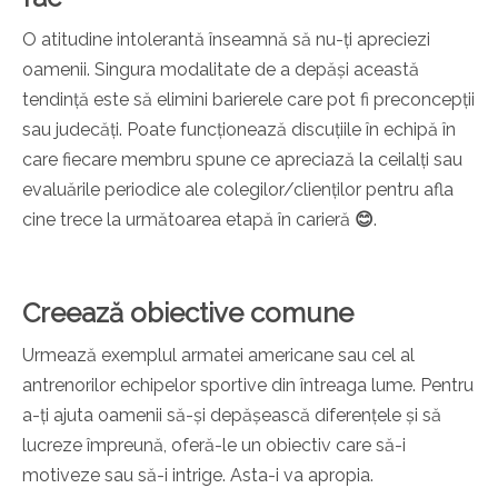
O atitudine intolerantă înseamnă să nu-ți apreciezi
oamenii. Singura modalitate de a depăși această
tendință este să elimini barierele care pot fi preconcepții
sau judecăți. Poate funcționează discuțiile în echipă în
care fiecare membru spune ce apreciază la ceilalți sau
evaluările periodice ale colegilor/clienților pentru afla
cine trece la următoarea etapă în carieră
😊
.
Creează obiective comune
Urmează exemplul armatei americane sau cel al
antrenorilor echipelor sportive din întreaga lume. Pentru
a-ți ajuta oamenii să-și depășească diferențele și să
lucreze împreună, oferă-le un obiectiv care să-i
motiveze sau să-i intrige. Asta-i va apropia.