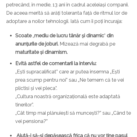
petrecând, în medie, 13 ani în cadrul aceleiași companii.
De aceea merită să arăți toleranta față de ritmul lor de
adoptare a noilor tehnologii. Iată cum îi poți încuraja:
Scoate
„
mediu de lucru tânăr și dinamic
”
din
anunțurile de joburi.
Mizează mai degrabă pe
maturitate și dinamism.
Evită astfel de comentarii la interviu:
„Ești supracalificat” care ar putea însemna „Ești
prea scump pentru noi” sau „Ne temem că te vei
plictisi și vei pleca”.
„Cultura noastră organizațională este adaptată
tinerilor”.
„Cât timp mai plănuiești să muncești?” sau „Când te
vei pensiona?”
Ajută-i să-și depășească frica că nu vor ține pasul