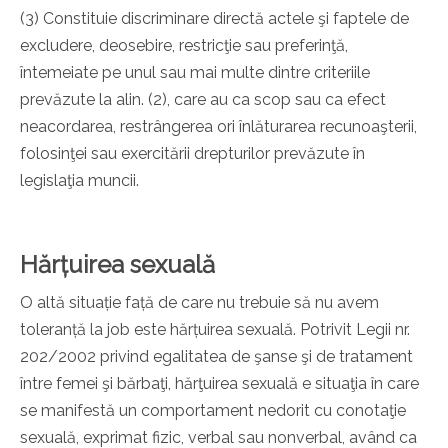
(3) Constituie discriminare directă actele şi faptele de
excludere, deosebire, restricţie sau preferinţă,
întemeiate pe unul sau mai multe dintre criteriile
prevăzute la alin. (2), care au ca scop sau ca efect
neacordarea, restrângerea ori înlăturarea recunoaşterii,
folosinţei sau exercitării drepturilor prevăzute în
legislaţia muncii.
Hărțuirea sexuală
O altă situație față de care nu trebuie să nu avem
toleranță la job este hărțuirea sexuală. Potrivit
Legii nr.
202/2002 privind egalitatea de şanse şi de tratament
între femei şi bărbaţi
, hărţuirea sexuală e situaţia în care
se manifestă un comportament nedorit cu conotaţie
sexuală, exprimat fizic, verbal sau nonverbal, având ca