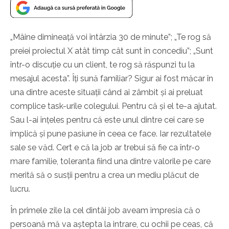
„
Mâine dimineață voi întârzia 30 de minute
”
;
„
Te rog să
preiei proiectul X atât timp cât sunt în concediu
”
;
„
Sunt
într-o discuție cu un client, te rog să răspunzi tu la
mesajul acesta
”
. Îți sună familiar? Sigur ai fost măcar în
una dintre aceste situații când ai zâmbit și ai preluat
complice task-urile colegului. Pentru că și el te-a ajutat.
Sau l-ai înțeles pentru că este unul dintre cei care se
implică și pune pasiune în ceea ce face. Iar rezultatele
sale se văd. Cert e că la job ar trebui să fie ca într-o
mare familie, toleranta fiind una dintre valorile pe care
merită să o susții pentru a crea un mediu plăcut de
lucru.
În primele zile la cel dintâi job aveam impresia că o
persoană mă va aștepta la intrare, cu ochii pe ceas, că