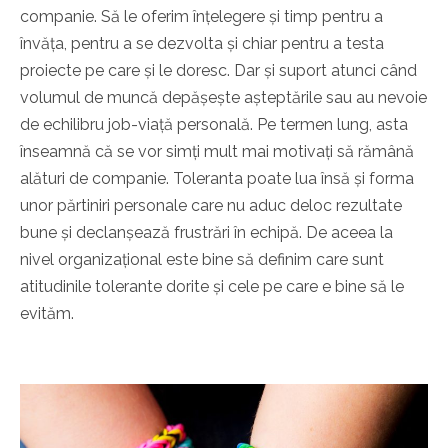
companie. Să le oferim înțelegere și timp pentru a
învăța, pentru a se dezvolta și chiar pentru a testa
proiecte pe care și le doresc. Dar și suport atunci când
volumul de muncă depășește așteptările sau au nevoie
de echilibru job-viață personală. Pe termen lung, asta
înseamnă că se vor simți mult mai motivați să rămână
alături de companie. Toleranta poate lua însă și forma
unor părtiniri personale care nu aduc deloc rezultate
bune și declanșează frustrări în echipă. De aceea la
nivel organizațional este bine să definim care sunt
atitudinile tolerante dorite și cele pe care e bine să le
evităm.