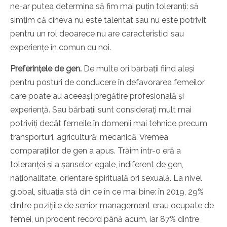
ne-ar putea determina să fim mai puțin toleranți: să
simțim că cineva nu este talentat sau nu este potrivit
pentru un rol deoarece nu are caracteristici sau
experiențe în comun cu noi.
Preferințele de gen.
De multe ori bărbații fiind aleși
pentru posturi de conducere în defavorarea femeilor
care poate au aceeași pregătire profesională și
experiență. Sau bărbații sunt considerați mult mai
potriviți decât femeile în domenii mai tehnice precum
transporturi, agricultură, mecanică. Vremea
comparațiilor de gen a apus. Trăim într-o eră a
toleranței și a șanselor egale, indiferent de gen,
naționalitate, orientare spirituală ori sexuală. La nivel
global, situația stă din ce în ce mai bine: în 2019, 29%
dintre pozițiile de senior management erau ocupate de
femei, un procent record până acum, iar 87% dintre