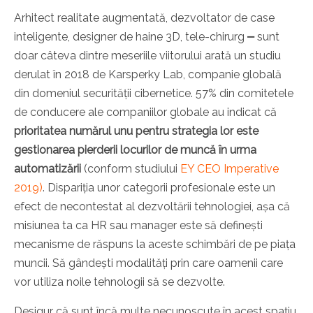
Arhitect realitate augmentată, dezvoltator de case
inteligente, designer de haine 3D, tele-chirurg
⎼
sunt
doar câteva dintre meseriile viitorului arată un studiu
derulat în 2018 de Karsperky Lab, companie globală
din domeniul securității cibernetice.
57% din comitetele
de conducere ale companiilor globale au indicat că
prioritatea numărul unu pentru strategia lor este
gestionarea pierderii locurilor de muncă în urma
automatizării
(conform studiului
EY CEO Imperative
2019)
. Dispariția unor categorii profesionale este un
efect de necontestat al dezvoltării tehnologiei, așa că
misiunea ta ca HR sau manager este să definești
mecanisme de răspuns la aceste schimbări de pe piața
muncii. Să gândești modalități prin care oamenii care
vor utiliza noile tehnologii să se dezvolte.
Desigur că sunt încă multe necunoscute în acest spațiu