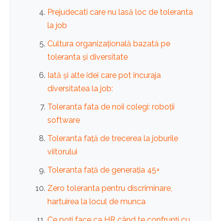
Prejudecati care nu lasă loc de toleranta
la job
Cultura organizațională bazată pe
toleranta și diversitate
Iată și alte idei care pot încuraja
diversitatea la job:
Toleranta fata de noii colegi: roboții
software
Toleranta față de trecerea la joburile
viitorului
Toleranta față de generația 45+
Zero toleranta pentru discriminare,
hartuirea la locul de munca
Ce poți face ca HR când te confrunți cu