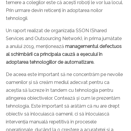
temere a colegilor este că acești roboți le vor lua locul.
Prin urmare devin reticenți în adoptarea noilor
tehnologii.
Un raport realizat de organizația SSON (Shared
Services and Outsourcing Network), în prima jumătate
a anului 2019, menționează
managementul defectuos
al schimbării ca principala cauză a eșecului în
adoptarea tehnologiilor de automatizare.
De aceea este important să ne concentrăm pe nevoile
oamenilor și să creăm mediul adecvat pentru ca
aceștia să lucreze în tandem cu tehnologia pentru
atingerea obiectivelor. Contează și cum le prezentăm
tehnologia. Este important să arătăm că nu are drept
obiectiv să înlocuiască oamenii, ci să înlocuiască
intervenția manuală repetitivă în procesele
operaționale, ducând la o creștere a acurateței și a