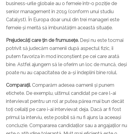
business-urile globale au o femeie într-o poziție de
senior management în 2019 (conform unui studiu
Catalyst). În Europa doar unul din trei manageri este
femeie și merită să îmbunătățim această situație.
Prejudecăți care țin de frumusețe.
Deși nu este tocmai
potrivit să judecăm oamenii după aspectul fizic, îi
putem favoriza în mod inconștient pe cei care arată
bine. Astfel ajungem să le oferim un loc de muncă, deși
poate nu au capacitatea de a-și îndeplini bine rolul.
Comparații.
Comparăm adesea oamenii și punem
etichete. De exemplu, ultimul candidat pe care l-ai
intervievat pentru un rol ar putea părea mai bun decât
toți ceilalți pe care i-ai intervievat deja. Dacă ar fi fost
primul la interviu, este posibil să nu fi ajuns la aceeași
concluzie. Compararea candidaților sau a angajaților nu
este o atitudine tolerantă. Mult mai eficientă este o