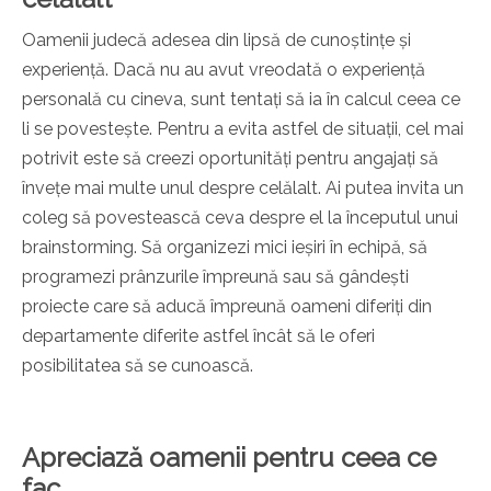
Oamenii judecă adesea din lipsă de cunoștințe și
experiență. Dacă nu au avut vreodată o experiență
personală cu cineva, sunt tentați să ia în calcul ceea ce
li se povestește. Pentru a evita astfel de situații, cel mai
potrivit este să creezi oportunități pentru angajați să
învețe mai multe unul despre celălalt. Ai putea invita un
coleg să povestească ceva despre el la începutul unui
brainstorming. Să organizezi mici ieșiri în echipă, să
programezi prânzurile împreună sau să gândești
proiecte care să aducă
împreună oameni diferiți din
departamente diferite
astfel încât să le oferi
posibilitatea să se cunoască.
Apreciază oamenii pentru ceea ce
fac