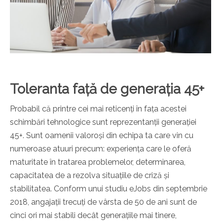
Toleranta față de generația 45+
Probabil că printre cei mai reticenți în fața acestei
schimbări tehnologice sunt reprezentanții generației
45+. Sunt oamenii valoroși din echipa ta care vin cu
numeroase atuuri precum: experiența care le oferă
maturitate în tratarea problemelor, determinarea,
capacitatea de a rezolva situațiile de criză și
stabilitatea. Conform unui
studiu eJobs din septembrie
2018, angajații trecuți de vârsta de 50 de ani sunt de
cinci ori mai stabili decât generațiile mai tinere,