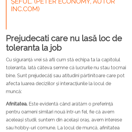
ȘEFUL. (PETER ECONOMY, AUTOR
INC.COM)
Prejudecati care nu lasă loc de
toleranta la job
Cu siguranță vrei să afli cum stă echipa ta la capitolul
toleranta. Iată câteva semne că lucrurile nu stau tocmai
bine. Sunt prejudecăți sau atitudini părtinitoare care pot
afecta luarea deciziilor și interacțiunile la locul de
muncă:
Afinitatea.
Este evidentă când arătăm o preferință
pentru oameni similari nouă într-un fel, fie că avem
aceleași studii, suntem din același oraș, avem interese
sau hobby-uri comune. La locul de muncă, afinitatea