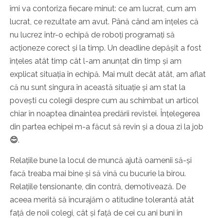
îmi va contoriza fiecare minut: ce am lucrat, cum am
lucrat, ce rezultate am avut. Până când am înțeles că
nu lucrez într-o echipă de roboți programați să
acționeze corect și la timp. Un deadline depășit a fost
înțeles atât timp cât l-am anunțat din timp și am
explicat situația în echipă. Mai mult decât atât, am aflat
că nu sunt singura în această situație și am stat la
povești cu colegii despre cum au schimbat un articol
chiar în noaptea dinaintea predării revistei. Înțelegerea
din partea echipei m-a făcut să revin și a doua zi la job
😊
.
Relațiile bune la locul de muncă ajută oamenii să-și
facă treaba mai bine și să vină cu bucurie la birou.
Relațiile tensionante, din contră, demotivează. De
aceea merită să încurajăm o atitudine tolerantă atât
față de noii colegi, cât și față de cei cu ani buni în