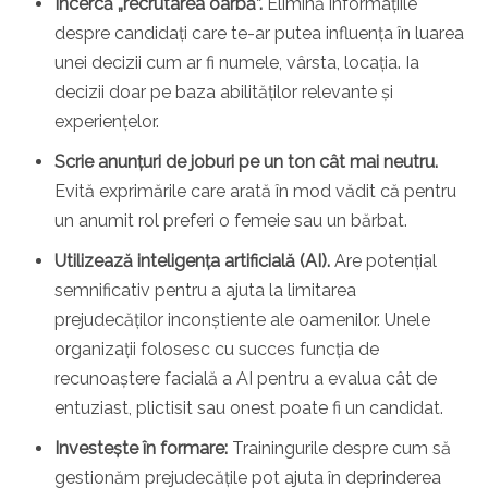
Încercă „recrutarea oarbă”.
Elimină informațiile
despre candidați care te-ar putea influența în luarea
unei decizii cum ar fi numele, vârsta, locația. Ia
decizii doar pe baza abilităților relevante și
experiențelor.
Scrie anunțuri de joburi pe un ton cât mai neutru.
Evită exprimările care arată în mod vădit că pentru
un anumit rol preferi o femeie sau un bărbat.
Utilizează inteligența artificială (AI).
Are potențial
semnificativ pentru a ajuta la limitarea
prejudecăților inconștiente ale oamenilor. Unele
organizații folosesc cu succes funcția de
recunoaștere facială a AI pentru a evalua cât de
entuziast, plictisit sau onest poate fi un candidat.
Investește în formare:
Trainingurile despre cum să
gestionăm prejudecățile pot ajuta în deprinderea