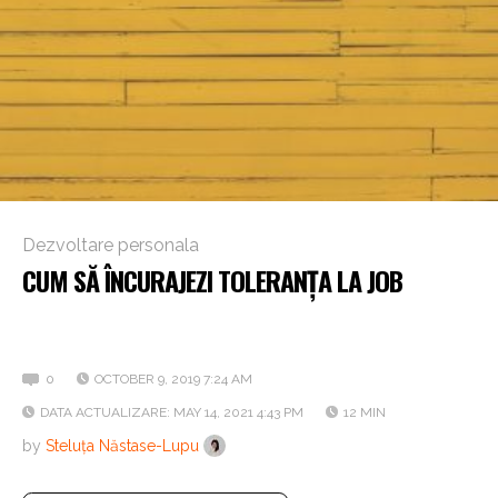
Dezvoltare personala
CUM SĂ ÎNCURAJEZI TOLERANȚA LA JOB
Unde începe și unde se termină înțelegerea față de
colegi
0
OCTOBER 9, 2019 7:24 AM
DATA ACTUALIZARE: MAY 14, 2021 4:43 PM
12 MIN
by
Steluța Năstase-Lupu