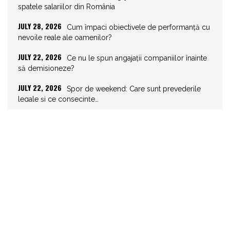
spatele salariilor din România
JULY 28, 2026
Cum împaci obiectivele de performanță cu
nevoile reale ale oamenilor?
JULY 22, 2026
Ce nu le spun angajații companiilor înainte
să demisioneze?
JULY 22, 2026
Spor de weekend: Care sunt prevederile
legale și ce consecințe…
JULY 21, 2026
Unghiurile moarte ale leadershipului: ce nu
vezi la tine îți…
JULY 20, 2026
Joburile scad, aplicările explodează!
Record istoric pe piața muncii
JULY 20, 2026
Cum să stai departe de telefon în vacanță
JULY 19, 2026
Cum ar trebui să gestionezi concediile
pentru a motiva echipa