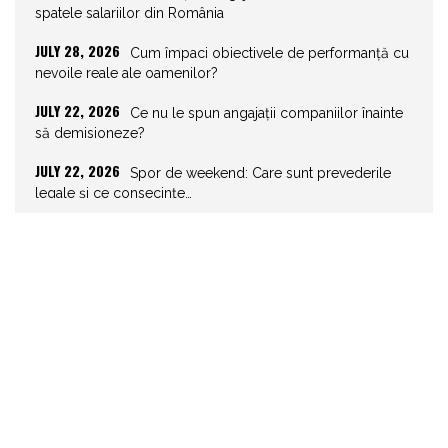
spatele salariilor din România
JULY 28, 2026
Cum împaci obiectivele de performanță cu
nevoile reale ale oamenilor?
JULY 22, 2026
Ce nu le spun angajații companiilor înainte
să demisioneze?
JULY 22, 2026
Spor de weekend: Care sunt prevederile
legale și ce consecințe…
JULY 21, 2026
Unghiurile moarte ale leadershipului: ce nu
vezi la tine îți…
JULY 20, 2026
Joburile scad, aplicările explodează!
Record istoric pe piața muncii
JULY 20, 2026
Cum să stai departe de telefon în vacanță
JULY 19, 2026
Cum ar trebui să gestionezi concediile
pentru a motiva echipa