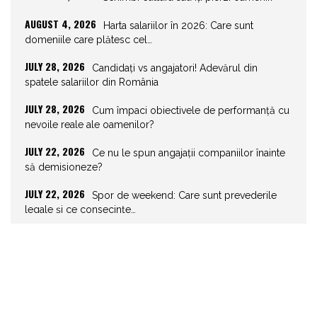
AUGUST 4, 2026
Harta salariilor în 2026: Care sunt
domeniile care plătesc cel…
JULY 28, 2026
Candidați vs angajatori! Adevărul din
spatele salariilor din România
JULY 28, 2026
Cum împaci obiectivele de performanță cu
nevoile reale ale oamenilor?
JULY 22, 2026
Ce nu le spun angajații companiilor înainte
să demisioneze?
JULY 22, 2026
Spor de weekend: Care sunt prevederile
legale și ce consecințe…
JULY 21, 2026
Unghiurile moarte ale leadershipului: ce nu
vezi la tine îți…
JULY 20, 2026
Joburile scad, aplicările explodează!
Record istoric pe piața muncii