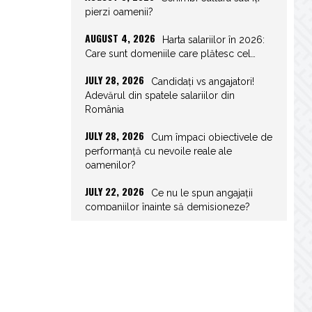
pierzi oamenii?
AUGUST 4, 2026
Harta salariilor în 2026:
Care sunt domeniile care plătesc cel…
JULY 28, 2026
Candidați vs angajatori!
Adevărul din spatele salariilor din
România
JULY 28, 2026
Cum împaci obiectivele de
performanță cu nevoile reale ale
oamenilor?
JULY 22, 2026
Ce nu le spun angajații
companiilor înainte să demisioneze?
JULY 22, 2026
Spor de weekend: Care
sunt prevederile legale și ce consecințe…
JULY 21, 2026
Unghiurile moarte ale
leadershipului: ce nu vezi la tine îți…