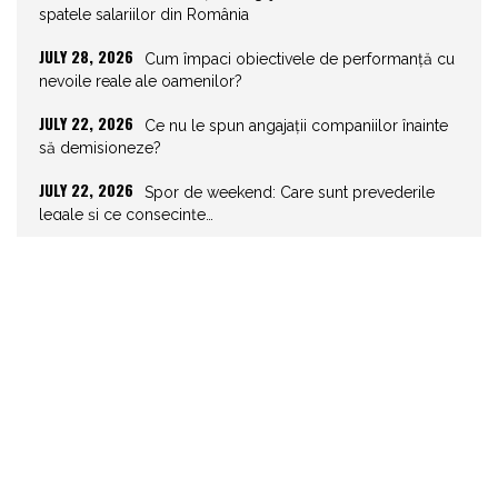
spatele salariilor din România
JULY 28, 2026
Cum împaci obiectivele de performanță cu
nevoile reale ale oamenilor?
JULY 22, 2026
Ce nu le spun angajații companiilor înainte
să demisioneze?
JULY 22, 2026
Spor de weekend: Care sunt prevederile
legale și ce consecințe…
JULY 21, 2026
Unghiurile moarte ale leadershipului: ce nu
vezi la tine îți…
JULY 20, 2026
Joburile scad, aplicările explodează!
Record istoric pe piața muncii
JULY 20, 2026
Cum să stai departe de telefon în vacanță
JULY 19, 2026
Cum ar trebui să gestionezi concediile
pentru a motiva echipa