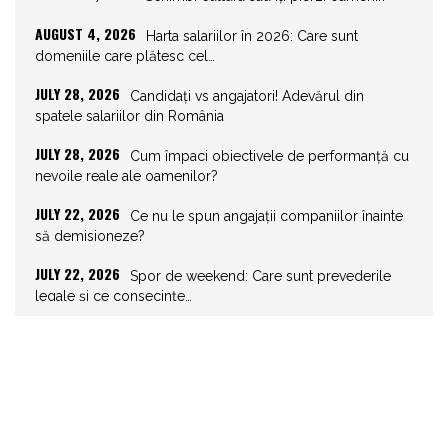
AUGUST 4, 2026
Harta salariilor în 2026: Care sunt
domeniile care plătesc cel…
JULY 28, 2026
Candidați vs angajatori! Adevărul din
spatele salariilor din România
JULY 28, 2026
Cum împaci obiectivele de performanță cu
nevoile reale ale oamenilor?
JULY 22, 2026
Ce nu le spun angajații companiilor înainte
să demisioneze?
JULY 22, 2026
Spor de weekend: Care sunt prevederile
legale și ce consecințe…
JULY 21, 2026
Unghiurile moarte ale leadershipului: ce nu
vezi la tine îți…
JULY 20, 2026
Joburile scad, aplicările explodează!
Record istoric pe piața muncii