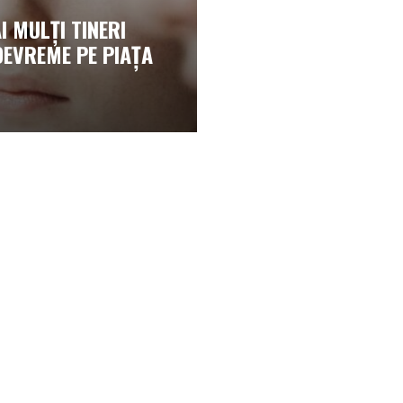
I MULȚI TINERI
DEVREME PE PIAȚA