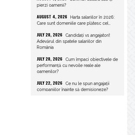
pierzi oamenii?
AUGUST 4, 2026
Harta salariilor în 2026:
Care sunt domeniile care plătesc cel…
JULY 28, 2026
Candidați vs angajatori!
Adevărul din spatele salariilor din
România
JULY 28, 2026
Cum împaci obiectivele de
performanță cu nevoile reale ale
oamenilor?
JULY 22, 2026
Ce nu le spun angajații
companiilor înainte să demisioneze?
JULY 22, 2026
Spor de weekend: Care
sunt prevederile legale și ce consecințe…
JULY 21, 2026
Unghiurile moarte ale
leadershipului: ce nu vezi la tine îți…