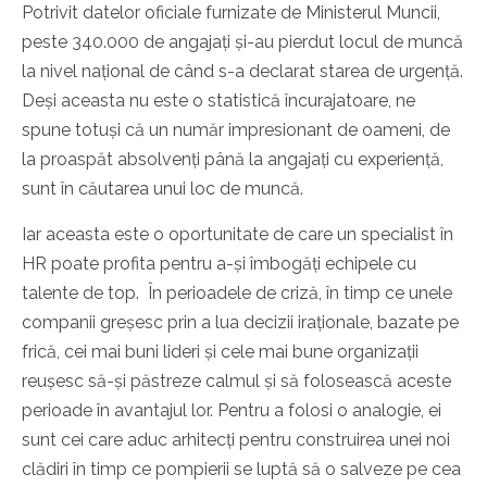
Potrivit datelor oficiale furnizate de Ministerul Muncii,
peste 340.000 de angajați și-au pierdut locul de muncă
la nivel național de când s-a declarat starea de urgență.
Deși aceasta nu este o statistică încurajatoare, ne
spune totuși că un număr impresionant de oameni, de
la proaspăt absolvenți până la angajați cu experiență,
sunt în căutarea unui loc de muncă.
Iar aceasta este o oportunitate de care un specialist în
HR poate profita pentru a-și îmbogăți echipele cu
talente de top. În perioadele de criză, în timp ce unele
companii greșesc prin a lua decizii iraționale, bazate pe
frică, cei mai buni lideri și cele mai bune organizații
reușesc să-și păstreze calmul și să folosească aceste
perioade în avantajul lor. Pentru a folosi o analogie, ei
sunt cei care aduc arhitecți pentru construirea unei noi
clădiri în timp ce pompierii se luptă să o salveze pe cea