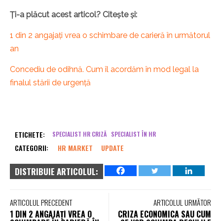
Ți-a plăcut acest articol? Citește și:
1 din 2 angajați vrea o schimbare de carieră în următorul
an
Concediu de odihnă. Cum îl acordăm în mod legal la
finalul stării de urgență
ETICHETE:
SPECIALIST HR CRIZĂ
SPECIALIST ÎN HR
CATEGORII:
HR MARKET
UPDATE
DISTRIBUIE ARTICOLUL:
ARTICOLUL PRECEDENT
ARTICOLUL URMĂTOR
1 DIN 2 ANGAJAȚI VREA O
CRIZA ECONOMICA SAU CUM