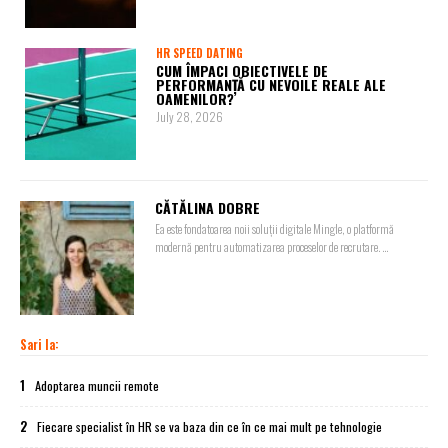
HR SPEED DATING
CUM ÎMPACI OBIECTIVELE DE
PERFORMANȚĂ CU NEVOILE REALE ALE
OAMENILOR?
July 28, 2026
CĂTĂLINA DOBRE
Ea este fondatoarea noii soluții digitale Mingle, o platformă
modernă pentru automatizarea proceselor de recrutare. ...
Sari la:
1
Adoptarea muncii remote
2
Fiecare specialist în HR se va baza din ce în ce mai mult pe tehnologie