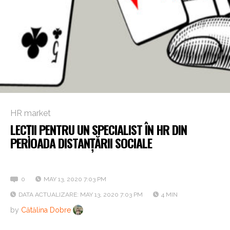
HR market
LECȚII PENTRU UN SPECIALIST ÎN HR DIN
PERIOADA DISTANȚĂRII SOCIALE
Cu ce rămânem din criză
0
MAY 13, 2020 7:03 PM
DATA ACTUALIZARE: MAY 13, 2020 7:03 PM
4 MIN
by
Cătălina Dobre