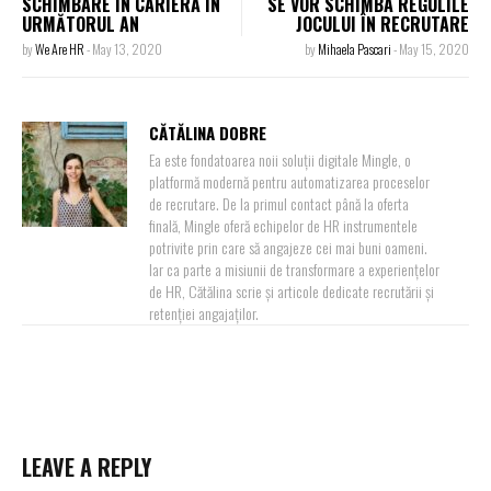
SCHIMBARE ÎN CARIERĂ ÎN
SE VOR SCHIMBA REGULILE
URMĂTORUL AN
JOCULUI ÎN RECRUTARE
by
We Are HR
-
May 13, 2020
by
Mihaela Pascari
-
May 15, 2020
CĂTĂLINA DOBRE
Ea este fondatoarea noii soluții digitale Mingle, o
platformă modernă pentru automatizarea proceselor
de recrutare. De la primul contact până la oferta
finală, Mingle oferă echipelor de HR instrumentele
potrivite prin care să angajeze cei mai buni oameni.
Iar ca parte a misiunii de transformare a experiențelor
de HR, Cătălina scrie și articole dedicate recrutării și
retenției angajaților.
LEAVE A REPLY