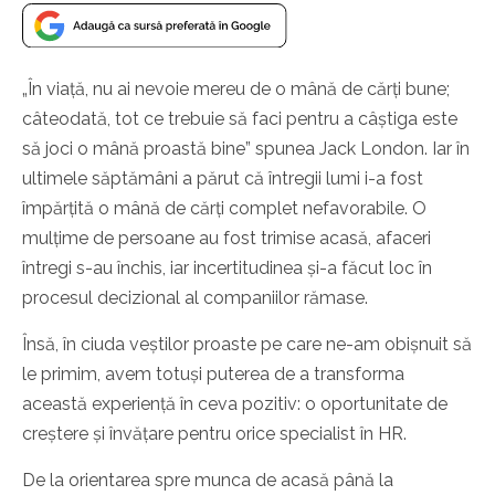
„În viață, nu ai nevoie mereu de o mână de cărți bune;
câteodată, tot ce trebuie să faci pentru a câștiga este
să joci o mână proastă bine” spunea Jack London. Iar în
ultimele săptămâni a părut că întregii lumi i-a fost
împărțită o mână de cărți complet nefavorabile. O
mulțime de persoane au fost trimise acasă, afaceri
întregi s-au închis, iar incertitudinea și-a făcut loc în
procesul decizional al companiilor rămase.
Însă, în ciuda veștilor proaste pe care ne-am obișnuit să
le primim, avem totuși puterea de a transforma
această experiență în ceva pozitiv: o oportunitate de
creștere și învățare pentru orice specialist în HR.
De la orientarea spre munca de acasă până la