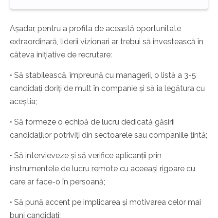
Așadar, pentru a profita de această oportunitate
extraordinară, liderii vizionari ar trebui să investească în
câteva inițiative de recrutare:
• Să stabilească, împreună cu managerii, o listă a 3-5
candidați doriți de mult în companie și să ia legătura cu
aceștia;
• Să formeze o echipă de lucru dedicată găsirii
candidaților potriviți din sectoarele sau companiile țintă;
• Să intervieveze și să verifice aplicanții prin
instrumentele de lucru remote cu aceeași rigoare cu
care ar face-o în persoană;
• Să pună accent pe implicarea și motivarea celor mai
buni candidați;