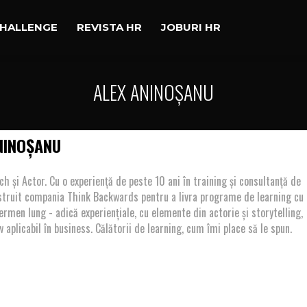
CHALLENGE
REVISTA HR
JOBURI HR
ALEX ANINOȘANU
NINOȘANU
ch și Actor. Cu o experiență de peste 10 ani în training și consultanță de
truit compania Think Backwards pentru a livra programe de learning cu
ermen lung - adică experiențiale, cu elemente din actorie și storytelling,
aplicabil în business. Călătorii de learning, cum îmi place să le spun.