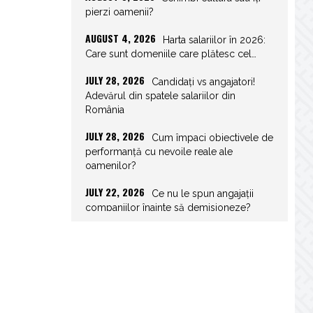
pierzi oamenii?
AUGUST 4, 2026
Harta salariilor în 2026:
Care sunt domeniile care plătesc cel…
JULY 28, 2026
Candidați vs angajatori!
Adevărul din spatele salariilor din
România
JULY 28, 2026
Cum împaci obiectivele de
performanță cu nevoile reale ale
oamenilor?
JULY 22, 2026
Ce nu le spun angajații
companiilor înainte să demisioneze?
JULY 22, 2026
Spor de weekend: Care
sunt prevederile legale și ce consecințe…
JULY 21, 2026
Unghiurile moarte ale
leadershipului: ce nu vezi la tine îți…