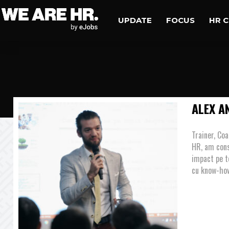
UPDATE
FOCUS
HR 
ALEX A
Trainer, Coa
HR, am cons
impact pe t
cu know-how 