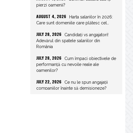
pierzi oamenii?
AUGUST 4, 2026
Harta salariilor în 2026:
Care sunt domeniile care plătesc cel…
JULY 28, 2026
Candidați vs angajatori!
Adevărul din spatele salariilor din
România
JULY 28, 2026
Cum împaci obiectivele de
performanță cu nevoile reale ale
oamenilor?
JULY 22, 2026
Ce nu le spun angajații
companiilor înainte să demisioneze?
JULY 22, 2026
Spor de weekend: Care
sunt prevederile legale și ce consecințe…
JULY 21, 2026
Unghiurile moarte ale
leadershipului: ce nu vezi la tine îți…