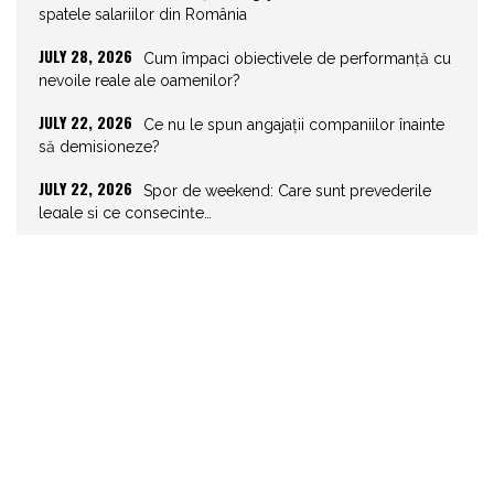
spatele salariilor din România
JULY 28, 2026
Cum împaci obiectivele de performanță cu
nevoile reale ale oamenilor?
JULY 22, 2026
Ce nu le spun angajații companiilor înainte
să demisioneze?
JULY 22, 2026
Spor de weekend: Care sunt prevederile
legale și ce consecințe…
JULY 21, 2026
Unghiurile moarte ale leadershipului: ce nu
vezi la tine îți…
JULY 20, 2026
Joburile scad, aplicările explodează!
Record istoric pe piața muncii
JULY 20, 2026
Cum să stai departe de telefon în vacanță
JULY 19, 2026
Cum ar trebui să gestionezi concediile
pentru a motiva echipa