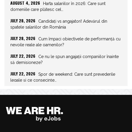
AUGUST 4, 2026
Harta salariilor în 2026: Care sunt
domeniile care plătesc cel…
JULY 28, 2026
Candidați vs angajatori! Adevărul din
spatele salariilor din România
JULY 28, 2026
Cum împaci obiectivele de performanță cu
nevoile reale ale oamenilor?
JULY 22, 2026
Ce nu le spun angajații companiilor înainte
să demisioneze?
JULY 22, 2026
Spor de weekend: Care sunt prevederile
legale și ce consecințe…
JULY 21, 2026
Unghiurile moarte ale leadershipului: ce nu
vezi la tine îți…
JULY 20, 2026
Joburile scad, aplicările explodează!
Record istoric pe piața muncii
JULY 20, 2026
Cum să stai departe de telefon în vacanță