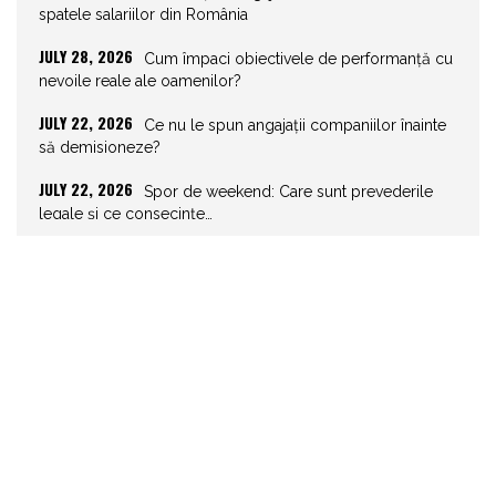
spatele salariilor din România
JULY 28, 2026
Cum împaci obiectivele de performanță cu
nevoile reale ale oamenilor?
JULY 22, 2026
Ce nu le spun angajații companiilor înainte
să demisioneze?
JULY 22, 2026
Spor de weekend: Care sunt prevederile
legale și ce consecințe…
JULY 21, 2026
Unghiurile moarte ale leadershipului: ce nu
vezi la tine îți…
JULY 20, 2026
Joburile scad, aplicările explodează!
Record istoric pe piața muncii
JULY 20, 2026
Cum să stai departe de telefon în vacanță
JULY 19, 2026
Cum ar trebui să gestionezi concediile
pentru a motiva echipa