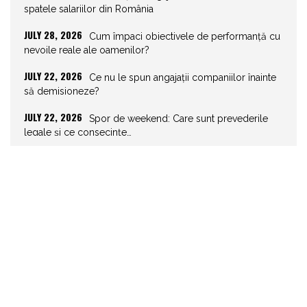
spatele salariilor din România
JULY 28, 2026
Cum împaci obiectivele de performanță cu
nevoile reale ale oamenilor?
JULY 22, 2026
Ce nu le spun angajații companiilor înainte
să demisioneze?
JULY 22, 2026
Spor de weekend: Care sunt prevederile
legale și ce consecințe…
JULY 21, 2026
Unghiurile moarte ale leadershipului: ce nu
vezi la tine îți…
JULY 20, 2026
Joburile scad, aplicările explodează!
Record istoric pe piața muncii
JULY 20, 2026
Cum să stai departe de telefon în vacanță
JULY 19, 2026
Cum ar trebui să gestionezi concediile
pentru a motiva echipa