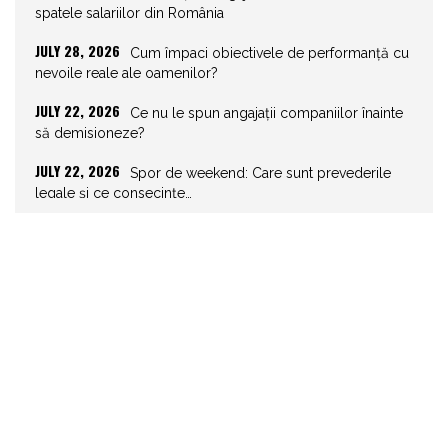
spatele salariilor din România
JULY 28, 2026
Cum împaci obiectivele de performanță cu
nevoile reale ale oamenilor?
JULY 22, 2026
Ce nu le spun angajații companiilor înainte
să demisioneze?
JULY 22, 2026
Spor de weekend: Care sunt prevederile
legale și ce consecințe…
JULY 21, 2026
Unghiurile moarte ale leadershipului: ce nu
vezi la tine îți…
JULY 20, 2026
Joburile scad, aplicările explodează!
Record istoric pe piața muncii
JULY 20, 2026
Cum să stai departe de telefon în vacanță
JULY 19, 2026
Cum ar trebui să gestionezi concediile
pentru a motiva echipa