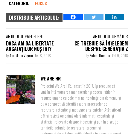
CATEGORII:
FOCUS
DISTRIBUIE ARTICOLUL:
ARTICOLUL PRECEDENT
ARTICOLUL URMĂTOR
DACĂ AM DA LIBERTATE
CE TREBUIE SĂ ÎNȚELEGEM
ANGAJAȚILOR NOȘTRI?
DESPRE GENERAȚIA Z
by
Ana-Maria Vușcan
-
Feb 8, 2018
by
Raluca Dumitra
-
Feb 9, 2018
WE ARE HR
Proiectul We Are HR, lansat în 2017, își propune să
vină în întâmpinarea managerilor și specialiștilor în
resurse umane cu cele mai noi tendințe din domeniu și
cu o perspectivă diferită asupra proceselor de
recrutare, retenție și motivare a talentelor. Atât site-ul
cât și revistă omonimă oferă informații esențiale și
statistici relevante despre industrie și pun în discuție
tehnicile actuale de recrutare, precum și
instrumentele și tehnologiile folosite în acest proces și