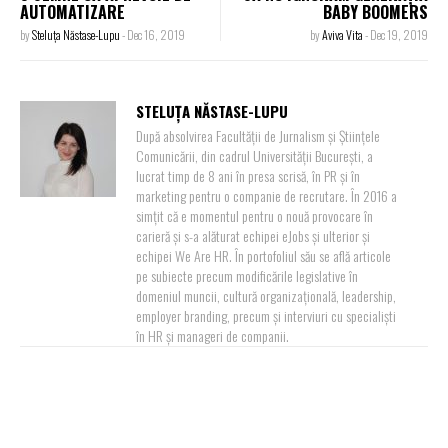
AUTOMATIZARE
BABY BOOMERS
by
Steluța Năstase-Lupu
-
Dec 16, 2019
by
Aviva Vita
-
Dec 19, 2019
STELUȚA NĂSTASE-LUPU
După absolvirea Facultății de Jurnalism și Științele
Comunicării, din cadrul Universității București, a
lucrat timp de 8 ani în presa scrisă, în PR și în
marketing pentru o companie de recrutare. În 2016 a
simțit că e momentul pentru o nouă provocare în
carieră și s-a alăturat echipei eJobs și ulterior și
echipei We Are HR. În portofoliul său se află articole
pe subiecte precum modificările legislative în
domeniul muncii, cultură organizațională, leadership,
employer branding, precum și interviuri cu specialiști
în HR și manageri de companii.