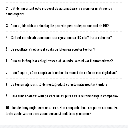
2
Cât de important este procesul de automatizare a sarcinilor în atragerea
candidaților?
3
Cum ați identificat tehnologiile potrivite pentru departamentul de HR?
4
Ce tool-uri folosiți acum pentru a ușura munca HR-ului? Dar a colegilor?
5
Ce rezultate ați observat odată cu folosirea acestor tool-uri?
6
Cum au întâmpinat colegii vestea că anumite sarcini vor fi automatizate?
7
Cum îi ajutați să se adapteze la un loc de muncă din ce în ce mai digitalizat?
8
Ce temeri ați reușit să demontați odată cu automatizarea task-urilor?
9
Care sunt acele task-uri pe care nu ați putea să le automatizați în companie?
10
Joc de imaginație: cum ar arăta o zi în companie dacă am putea automatiza
toate acele sarcini care acum consumă mult timp și energie?