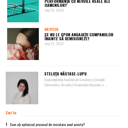
PERFORMANȚĂ CU NEVOILE REALE ALE
OAMENILOR?
July 28, 2026
HR PITCH
CE NU LE SPUN ANGAJAȚII COMPANIILOR
ÎNAINTE SĂ DEMISIONEZE?
July 22, 2026
STELUȚA NĂSTASE-LUPU
După absolvirea Facultății de Jurnalism și Științele
Comunicării, din cadrul Universității București, a ...
Sari la:
1
Cum ați optimizat procesul de recrutare anul acesta?