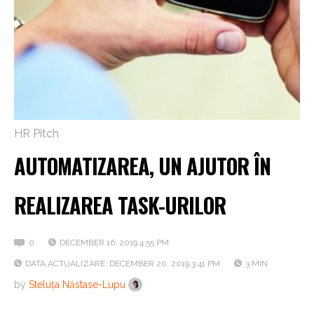
HR Pitch
AUTOMATIZAREA, UN AJUTOR ÎN
REALIZAREA TASK-URILOR
0
DECEMBER 16, 2019 4:55 PM
DATA ACTUALIZARE: DECEMBER 20, 2019 3:41 PM
3 MIN
by
Steluța Năstase-Lupu