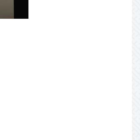
JULY 20, 2026
Joburile scad, aplicările
explodează! Record istoric pe piața
muncii
JULY 20, 2026
Cum să stai departe de
telefon în vacanță
JULY 19, 2026
Cum ar trebui să gestionezi
concediile pentru a motiva echipa
JULY 16, 2026
Zile libere 2026. Planifică
vacanțele din Noul An!
JULY 14, 2026
Nu lăsa cel mai bun
proiect de employer branding să…
JULY 10, 2026
Topul comportamentelor
ce prevestesc demisia unui angajat
JULY 7, 2026
Jobul tău te „repară” sau te
strică?
JULY 7, 2026