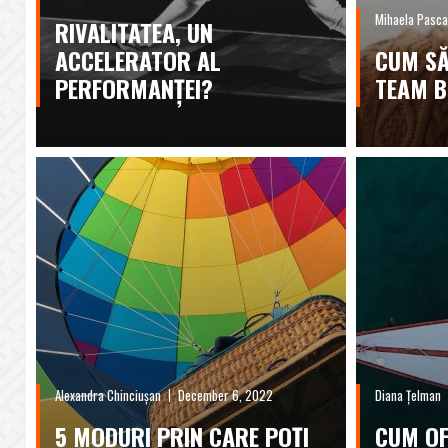
Mihaela Pasca
RIVALITATEA, UN
ACCELERATOR AL
CUM SĂ
PERFORMANȚEI?
TEAM B
Alexandra Chinciușan
December 6, 2022
Diana Țelman
5 MODURI PRIN CARE POȚI
CUM OF