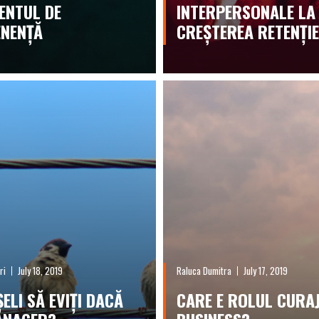
ENTUL DE
INTERPERSONALE LA
NENȚĂ
CREȘTEREA RETENȚIE
ri
July 18, 2019
Raluca Dumitra
July 17, 2019
ELI SĂ EVIȚI DACĂ
CARE E ROLUL CURAJ