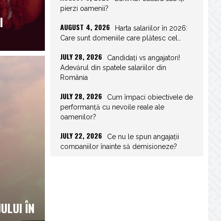
pierzi oamenii?
I
AUGUST 4, 2026
Harta salariilor în 2026:
Care sunt domeniile care plătesc cel…
JULY 28, 2026
Candidați vs angajatori!
Adevărul din spatele salariilor din
România
JULY 28, 2026
Cum împaci obiectivele de
performanță cu nevoile reale ale
oamenilor?
JULY 22, 2026
Ce nu le spun angajații
companiilor înainte să demisioneze?
JULY 22, 2026
Spor de weekend: Care
sunt prevederile legale și ce consecințe…
JULY 21, 2026
Unghiurile moarte ale
ULUI ÎN
leadershipului: ce nu vezi la tine îți…