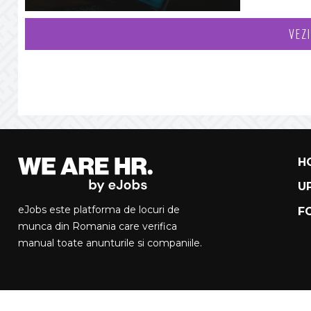
VEZ
H
U
eJobs este platforma de locuri de
F
munca din Romania care verifica
manual toate anunturile si companiile.