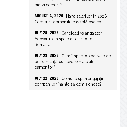
pierzi oamenii?
AUGUST 4, 2026
Harta salariilor în 2026:
Care sunt domeniile care plătesc cel…
JULY 28, 2026
Candidați vs angajatori!
Adevărul din spatele salariilor din
România
JULY 28, 2026
Cum împaci obiectivele de
performanță cu nevoile reale ale
oamenilor?
JULY 22, 2026
Ce nu le spun angajații
companiilor înainte să demisioneze?
JULY 22, 2026
Spor de weekend: Care
sunt prevederile legale și ce consecințe…
JULY 21, 2026
Unghiurile moarte ale
leadershipului: ce nu vezi la tine îți…