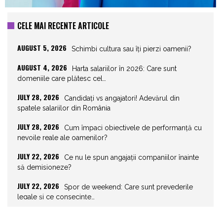
CELE MAI RECENTE ARTICOLE
AUGUST 5, 2026
Schimbi cultura sau îți pierzi oamenii?
AUGUST 4, 2026
Harta salariilor în 2026: Care sunt
domeniile care plătesc cel…
JULY 28, 2026
Candidați vs angajatori! Adevărul din
spatele salariilor din România
JULY 28, 2026
Cum împaci obiectivele de performanță cu
nevoile reale ale oamenilor?
JULY 22, 2026
Ce nu le spun angajații companiilor înainte
să demisioneze?
JULY 22, 2026
Spor de weekend: Care sunt prevederile
legale și ce consecințe…
JULY 21, 2026
Unghiurile moarte ale leadershipului: ce nu